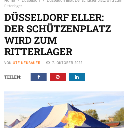
Home
›
Düsseldorf
›
Düsseldorf Eller: Der Schützenplatz wird zum
Ritterlager
DÜSSELDORF ELLER:
DER SCHÜTZENPLATZ
WIRD ZUM
RITTERLAGER
VON
UTE NEUBAUER
7. OKTOBER 2022
TEILEN: