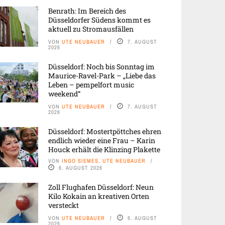
Benrath: Im Bereich des
Düsseldorfer Südens kommt es
aktuell zu Stromausfällen
VON
UTE NEUBAUER
7. AUGUST
2026
Düsseldorf: Noch bis Sonntag im
Maurice-Ravel-Park – „Liebe das
Leben – pempelfort music
weekend“
VON
UTE NEUBAUER
7. AUGUST
2026
Düsseldorf: Mostertpöttches ehren
endlich wieder eine Frau – Karin
Houck erhält die Klinzing Plakette
VON
INGO SIEMES, UTE NEUBAUER
6. AUGUST 2026
Zoll Flughafen Düsseldorf: Neun
Kilo Kokain an kreativen Orten
versteckt
VON
UTE NEUBAUER
6. AUGUST
2026