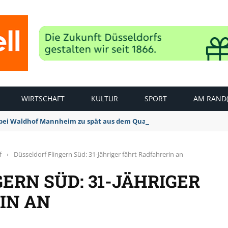
WIRTSCHAFT
KULTUR
SPORT
AM RAND(
bei Waldhof Mannheim zu spät aus dem Quark: 1:2 Niederlage
f
›
Düsseldorf Flingern Süd: 31-Jähriger fährt Radfahrerin an
ERN SÜD: 31-JÄHRIGER
IN AN