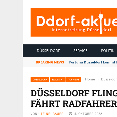
INTERNETZEITUNG DÜSSELDORF
DÜSSELDORF
SERVICE
POLITIK
BREAKING NEWS
Fortuna Düsseldorf kommt 
Home
›
Düsseldor
DÜSSELDORF
BLAULICHT
TOP NEWS
DÜSSELDORF FLING
FÄHRT RADFAHRER
VON
UTE NEUBAUER
5. OKTOBER 2022