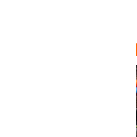
INDUSTRIELLER CHIC: WIE
KUNSTSTOFFFENSTER DEN
LOFT-STIL IN IHREM
EINFAMILIENHAUS