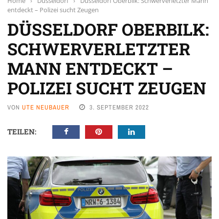
Home
›
Düsseldorf
›
Düsseldorf Oberbilk: Schwerverletzter Mann
entdeckt – Polizei sucht Zeugen
DÜSSELDORF OBERBILK:
SCHWERVERLETZTER
MANN ENTDECKT –
POLIZEI SUCHT ZEUGEN
VON
UTE NEUBAUER
3. SEPTEMBER 2022
TEILEN: