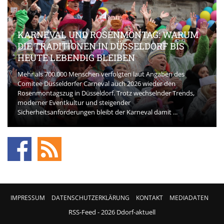
KARNEVAL UND ROSENMONTAG: WARUM
DIE TRADITIONEN IN DÜSSELDORF BIS
HEUTE LEBENDIG BLEIBEN
Mehr als 700.000 Menschen verfolgten laut Angaben des
Comitee Düsseldorfer Carneval auch 2026 wieder den
Rosenmontagszug in Düsseldorf. Trotz wechselnder Trends,
moderner Eventkultur und steigender
Sicherheitsanforderungen bleibt der Karneval damit ...
IMPRESSUM
DATENSCHUTZERKLÄRUNG
KONTAKT
MEDIADATEN
RSS-Feed
- 2026 Ddorf-aktuell