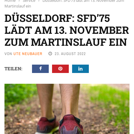
Home
›
Service
›
Düsseldorf: SFD’75 lädt am 13. November zum
Martinslauf ein
DÜSSELDORF: SFD’75
LÄDT AM 13. NOVEMBER
ZUM MARTINSLAUF EIN
VON
UTE NEUBAUER
23. AUGUST 2022
TEILEN: