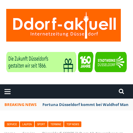
ZEITUNG DÜSSELDORF
BREAKING NEWS
Fortuna Düsseldorf kommt bei Waldhof Mannhe
SERVICE
LAUFEN
SPORT
TERMINE
TOP NEWS