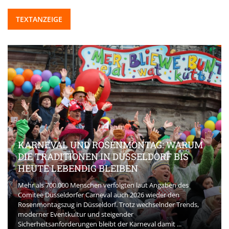
TEXTANZEIGE
KARNEVAL UND ROSENMONTAG: WARUM
DIE TRADITIONEN IN DÜSSELDORF BIS
HEUTE LEBENDIG BLEIBEN
Mehr als 700.000 Menschen verfolgten laut Angaben des
Comitee Düsseldorfer Carneval auch 2026 wieder den
Rosenmontagszug in Düsseldorf. Trotz wechselnder Trends,
moderner Eventkultur und steigender
Sicherheitsanforderungen bleibt der Karneval damit ...