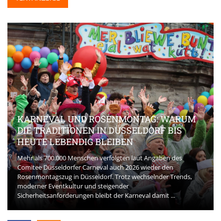
KARNEVAL UND ROSENMONTAG: WARUM
DIE TRADITIONEN IN DÜSSELDORF BIS
HEUTE LEBENDIG BLEIBEN
Mehr als 700.000 Menschen verfolgten laut Angaben des
Comitee Düsseldorfer Carneval auch 2026 wieder den
Rosenmontagszug in Düsseldorf. Trotz wechselnder Trends,
moderner Eventkultur und steigender
Sicherheitsanforderungen bleibt der Karneval damit ...