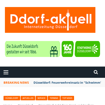
ZEITUNG DÜSSELDORF
BREAKING NEWS
Düsseldorf: Punk-Bahn-Fahrt mit Dosenbier u
DÜSSELDORF
AKTUELLES
SERVICE
TERMINE
TOP NEWS