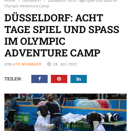
Home
›
Düsseldorf
›
Düsseldorf: Acht Tage Spiel und Spaß im
Olympic Adventure Camp
DÜSSELDORF: ACHT
TAGE SPIEL UND SPASS I
M OLYMPIC A
DVENTURE CAMP
VON
UTE NEUBAUER
29. JULI 2022
TEILEN: