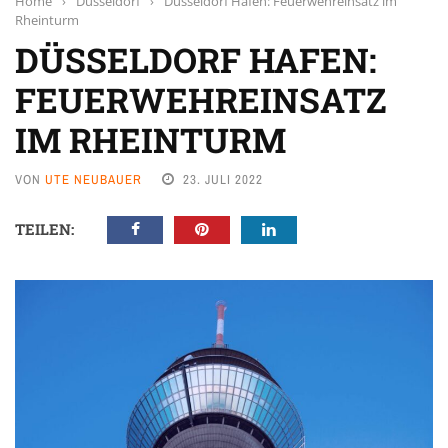
Home
›
Düsseldorf
›
Düsseldorf Hafen: Feuerwehreinsatz im
Rheinturm
DÜSSELDORF HAFEN:
FEUERWEHREINSATZ
IM RHEINTURM
VON
UTE NEUBAUER
23. JULI 2022
TEILEN: