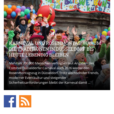
KARNEVAL UND ROSENMONTAG: WARUM
DIE TRADITIONEN IN DÜSSELDORF BIS
HEUTE LEBENDIG BLEIBEN
Mehr als 700.000 Menschen verfolgten laut Angaben des
Comitee Düsseldorfer Carneval auch 2026 wieder den
Rosenmontagszug in Düsseldorf. Trotz wechselnder Trends,
moderner Eventkultur und steigender
Sicherheitsanforderungen bleibt der Karneval damit ...