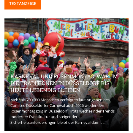
TEXTANZEIGE
KARNEVAL UND ROSENMONTAG: WARUM
DIE TRADITIONEN IN DÜSSELDORF BIS
HEUTE LEBENDIG BLEIBEN
Mehr als 700.000 Menschen verfolgten laut Angaben des
Comitee Düsseldorfer Carneval auch 2026 wieder den
Rosenmontagszug in Düsseldorf. Trotz wechselnder Trends,
moderner Eventkultur und steigender
Sicherheitsanforderungen bleibt der Karneval damit ...