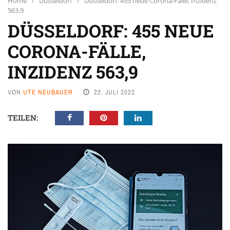
Home
›
Düsseldorf
›
Düsseldorf: 455 neue Corona-Fälle, Inzidenz
563,9
DÜSSELDORF: 455 NEUE
CORONA-FÄLLE,
INZIDENZ 563,9
VON
UTE NEUBAUER
22. JULI 2022
TEILEN: