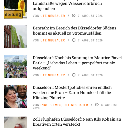
Landstraße wegen Wasserrohrbruch
aufgehoben
VON
UTE NEUBAUER
7. AUGUST 2026
Benrath: Im Bereich des Düsseldorfer Südens
kommt es aktuell zu Stromausfällen
VON
UTE NEUBAUER
7. AUGUST 2026
Düsseldorf: Noch bis Sonntag im Maurice-Ravel-
Park – „Liebe das Leben – pempelfort music
weekend“
VON
UTE NEUBAUER
7. AUGUST 2026
Düsseldorf: Mostertpöttches ehren endlich
wieder eine Frau – Karin Houck erhält die
Klinzing Plakette
VON
INGO SIEMES, UTE NEUBAUER
6. AUGUST
2026
Zoll Flughafen Düsseldorf: Neun Kilo Kokain an
kreativen Orten versteckt