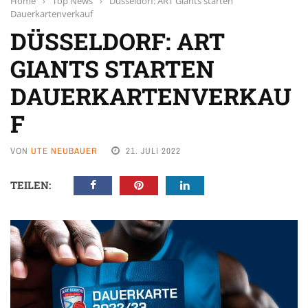
Home
›
Top News
›
Düsseldorf: ART Giants starten
Dauerkartenverkauf
DÜSSELDORF: ART
GIANTS STARTEN
DAUERKARTENVERKAU
F
VON
UTE NEUBAUER
21. JULI 2022
TEILEN: