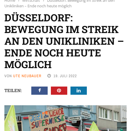
Home
›
Wirtschaft
›
Düsseldorf: Bewegung im Streik an den
Unikliniken – Ende noch heute möglich
DÜSSELDORF:
BEWEGUNG IM STREIK
AN DEN UNIKLINIKEN –
ENDE NOCH HEUTE
MÖGLICH
VON
UTE NEUBAUER
19. JULI 2022
TEILEN: