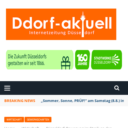
ZEITUNG DÜSSELDORF
BREAKING NEWS
„Sommer, Sonne, PRÜF!“ am Samstag (8.8.) in D
WIRTSCHAFT
GEWERKSCHAFTEN