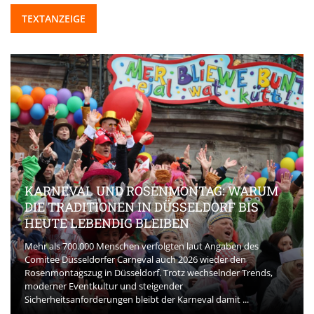
TEXTANZEIGE
KARNEVAL UND ROSENMONTAG: WARUM
DIE TRADITIONEN IN DÜSSELDORF BIS
HEUTE LEBENDIG BLEIBEN
Mehr als 700.000 Menschen verfolgten laut Angaben des
Comitee Düsseldorfer Carneval auch 2026 wieder den
Rosenmontagszug in Düsseldorf. Trotz wechselnder Trends,
moderner Eventkultur und steigender
Sicherheitsanforderungen bleibt der Karneval damit ...