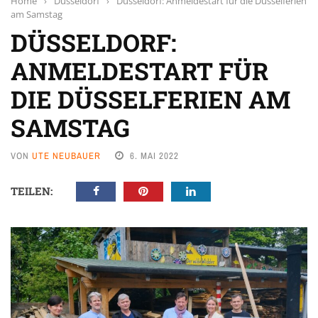
Home
›
Düsseldorf
›
Düsseldorf: Anmeldestart für die Düsselferien
am Samstag
DÜSSELDORF:
ANMELDESTART FÜR
DIE DÜSSELFERIEN AM
SAMSTAG
VON
UTE NEUBAUER
6. MAI 2022
TEILEN: