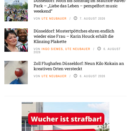
Düsseldorf: Noch bis Sonntag im Maurice-Ravel-
Park – „Liebe das Leben – pempelfort music
weekend“
VON
UTE NEUBAUER
7. AUGUST 2026
Düsseldorf: Mostertpöttches ehren endlich
wieder eine Frau – Karin Houck erhält die
Klinzing Plakette
VON
INGO SIEMES, UTE NEUBAUER
6. AUGUST
2026
Zoll Flughafen Düsseldorf: Neun Kilo Kokain an
kreativen Orten versteckt
VON
UTE NEUBAUER
6. AUGUST 2026