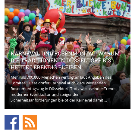
KARNEVAL UND ROSENMONTAG: WARUM
DIE TRADITIONEN IN DÜSSELDORF BIS
HEUTE LEBENDIG BLEIBEN
Mehr als 700.000 Menschen verfolgten laut Angaben des
Comitee Düsseldorfer Carneval auch 2026 wieder den
Rosenmontagszug in Düsseldorf. Trotz wechselnder Trends,
moderner Eventkultur und steigender
Sicherheitsanforderungen bleibt der Karneval damit ...