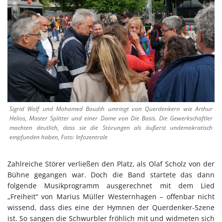
Sigrid Wolf und Mohamed Boudih umringt von Querdenkern wie Arthur
Helios, Master Splitter und einer Dame von Die Basis. Die Gewerkschaftler
machten deutlich, dass sie die Störungen als äußerst undemokratisch
empfunden haben, Foto: Infozentrale
Zahlreiche Störer verließen den Platz, als Olaf Scholz von der
Bühne gegangen war. Doch die Band startete das dann
folgende Musikprogramm ausgerechnet mit dem Lied
„Freiheit“ von Marius Müller Westernhagen – offenbar nicht
wissend, dass dies eine der Hymnen der Querdenker-Szene
ist. So sangen die Schwurbler fröhlich mit und widmeten sich