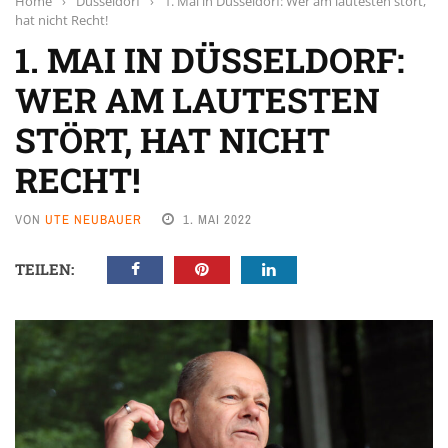
Home
›
Düsseldorf
›
1. Mai in Düsseldorf: Wer am lautesten stört,
hat nicht Recht!
1. MAI IN DÜSSELDORF:
WER AM LAUTESTEN
STÖRT, HAT NICHT
RECHT!
VON
UTE NEUBAUER
1. MAI 2022
TEILEN: