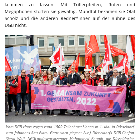
kommen zu lassen. Mit Trillerpfeifen, Rufen und
Megaphonen störten sie gewaltig. Mundtot bekamen sie Olaf
Scholz und die anderen Redner*innen auf der Bühne des
DGB nicht.
Vom DGB-Haus zogen rund 1500 Teilnehmer*Innen m 1. Mai in Düsseldorf
zum Johannes-Rau-Platz. Ganz vorn gingen: (v.r.) Düsseldorfs DGB-Chefon
Sigrid Wolf, NGGLandesvorsitzender Mohammed Boudih, die Düsseldorfer