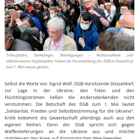
Trillerpfeifen, Stinkefinger, Beleidigungen – Rechtsradikale und
selbsternannte Impfskeptiker haben die Veranstaltung des DGB in Düsseldorf
zum 1. Mai massiv gestört.
Selbst die Worte von Sigrid Wolf, DGB-Vorsitzende Düsseldorf,
zur Lage in der Ukraine, den Toten und den
Flüchtlingsströmen ließen die Andersdenkenden nicht
verstummen. Die Botschaft des DGB zum 1. Mai lautet
„Solidarität, Frieden und Selbstbestimmung für die Ukraine“.
Kritik bekommt die Gewerkschaft allerdings auch aus den
eigenen Reihen. Denn der DGB spricht sich gegen
Waffenlieferungen an die Ukraine aus und möchte
stattdessen den Krieg auf diplomatischen Weg beenden.