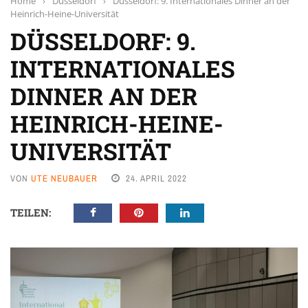
Home
›
Düsseldorf
›
Düsseldorf: 9. Internationales Dinner an der
Heinrich-Heine-Universität
DÜSSELDORF: 9.
INTERNATIONALES
DINNER AN DER
HEINRICH-HEINE-
UNIVERSITÄT
VON
UTE NEUBAUER
24. APRIL 2022
TEILEN: