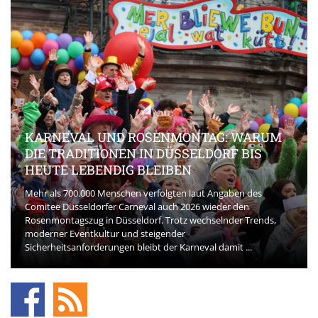
KARNEVAL UND ROSENMONTAG: WARUM
DIE TRADITIONEN IN DÜSSELDORF BIS
HEUTE LEBENDIG BLEIBEN
Mehr als 700.000 Menschen verfolgten laut Angaben des
Comitee Düsseldorfer Carneval auch 2026 wieder den
Rosenmontagszug in Düsseldorf. Trotz wechselnder Trends,
moderner Eventkultur und steigender
Sicherheitsanforderungen bleibt der Karneval damit ...