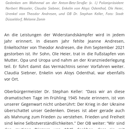
Gedenken am Mahnmal an der Anton-Betz-Straße: (v. l.) Polizeipräsident
Norbert Wesseler, Claudia Siebner, Enkelin von Aloys Odenthal, Ole Heier,
Urenkel von Theodor Andresen, und OB Dr. Stephan Keller, Foto: Stadt
Düsseldorf, Melanie Zanin
An die Leistungen der Widerstandskämpfer wird in jedem
Jahr erinnert. In diesem Jahr fehlte Jeanne Andresen,
Enkeltochter von Theodor Andresen, die ihm September 2021
gestorben ist. Ihr Sohn, Ole Heier, trat in die Fußstapfen von
Mutter, Opa und Uropa und nahm an der Kranzniederlegung
teil. Er führt damit das Vermächtnis seiner Vorfahren weiter.
Claudia Siebner, Enkelin von Aloys Odenthal, war ebenfalls
vor Ort.
Oberbürgermeister Dr. Stephan Keller: “Dass wir an diese
dramatischen Tage im Frühling 1945 heute erinnern, ist von
unserer Gegenwart nicht unberührt: Der Krieg in der Ukraine
überschattet unser Gedenken. Dieses ist aber gerade auch
als Mahnung zum Frieden zu verstehen. Frieden und Freiheit
sind keine Selbstverständlichkeiten.” Der OB weiter: “Wir sind