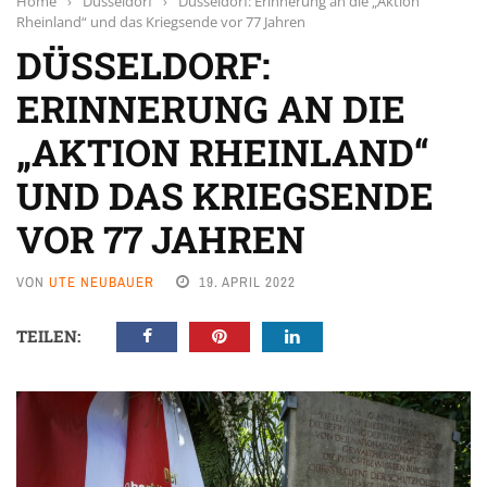
Home
›
Düsseldorf
›
Düsseldorf: Erinnerung an die „Aktion
Rheinland“ und das Kriegsende vor 77 Jahren
DÜSSELDORF:
ERINNERUNG AN DIE
„AKTION RHEINLAND“
UND DAS KRIEGSENDE
VOR 77 JAHREN
VON
UTE NEUBAUER
19. APRIL 2022
TEILEN: