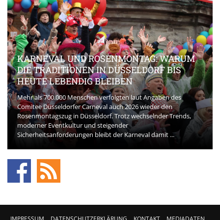
KARNEVAL UND ROSENMONTAG: WARUM
DIE TRADITIONEN IN DÜSSELDORF BIS
HEUTE LEBENDIG BLEIBEN
Mehr als 700.000 Menschen verfolgten laut Angaben des
Comitee Düsseldorfer Carneval auch 2026 wieder den
Rosenmontagszug in Düsseldorf. Trotz wechselnder Trends,
moderner Eventkultur und steigender
Sicherheitsanforderungen bleibt der Karneval damit ...
IMPRESSUM
DATENSCHUTZERKLÄRUNG
KONTAKT
MEDIADATEN