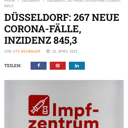
Home
›
Düsseldorf
›
Düsseldorf: 267 neue Corona-Fälle, Inzidenz
845,3
DÜSSELDORF: 267 NEUE
CORONA-FÄLLE,
INZIDENZ 845,3
VON
UTE NEUBAUER
12. APRIL 2022
TEILEN: