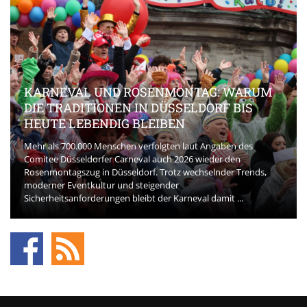
KARNEVAL UND ROSENMONTAG: WARUM
DIE TRADITIONEN IN DÜSSELDORF BIS
HEUTE LEBENDIG BLEIBEN
Mehr als 700.000 Menschen verfolgten laut Angaben des
Comitee Düsseldorfer Carneval auch 2026 wieder den
Rosenmontagszug in Düsseldorf. Trotz wechselnder Trends,
moderner Eventkultur und steigender
Sicherheitsanforderungen bleibt der Karneval damit ...