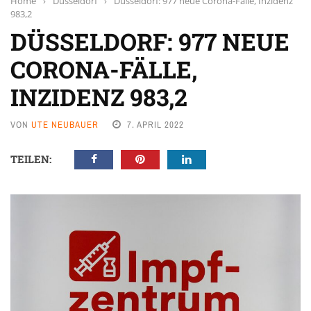
Home
›
Düsseldorf
›
Düsseldorf: 977 neue Corona-Fälle, Inzidenz
983,2
DÜSSELDORF: 977 NEUE
CORONA-FÄLLE,
INZIDENZ 983,2
VON
UTE NEUBAUER
7. APRIL 2022
TEILEN: