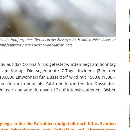
eit der Impfung ohne Termin, in der Passage der Heinrich-Heine-Allee, an
Impfzentrum 2.0 am Bertha von Suttner Platz
itiv auf das Corona-Virus getestet wurden liegt am Sonntag
s am Vortag. Die sogenannte 7-Tages-Inzidenz (Zahl der
0.000 Einwohner) für Düsseldorf wird mit 1580,8 (1536,1
isterium nennt als Zahl der Infizierten für Düsseldorf
häusern behandelt, davon 17 auf Intensivstationen. Bisher
elegt, in der die Fallzahlen (aufgeteilt nach Kitas, Schulen
 der Erkrankungen und Todesfälle auf Altersgruppen