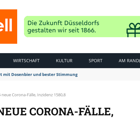
WIRTSCHAFT
KULTUR
SPORT
AM RAND(
rt mit Dosenbier und bester Stimmung
 neue Corona-Fälle, Inzidenz 1580,8
 NEUE CORONA-FÄLLE,