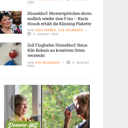
2026
Düsseldorf: Mostertpöttches ehren
endlich wieder eine Frau – Karin
Houck erhält die Klinzing Plakette
VON
INGO SIEMES, UTE NEUBAUER
6. AUGUST 2026
Zoll Flughafen Düsseldorf: Neun
Kilo Kokain an kreativen Orten
versteckt
VON
UTE NEUBAUER
6. AUGUST
2026