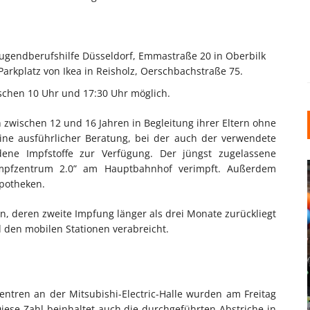
 Jugendberufshilfe Düsseldorf, Emmastraße 20 in Oberbilk
m Parkplatz von Ikea in Reisholz, Oerschbachstraße 75.
schen 10 Uhr und 17:30 Uhr möglich.
zwischen 12 und 16 Jahren in Begleitung ihrer Eltern ohne
eine ausführlicher Beratung, bei der auch der verwendete
edene Impfstoffe zur Verfügung. Der jüngst zugelassene
“Impfzentrum 2.0” am Hauptbahnhof verimpft. Außerdem
Apotheken.
, deren zweite Impfung länger als drei Monate zurückliegt
den mobilen Stationen verabreicht.
INDUSTRIELLER CHIC: WIE
KUNSTSTOFFFENSTER DEN
LOFT-STIL IN IHREM
ntren an der Mitsubishi-Electric-Halle wurden am Freitag
iese Zahl beinhaltet auch die durchgeführten Abstriche in