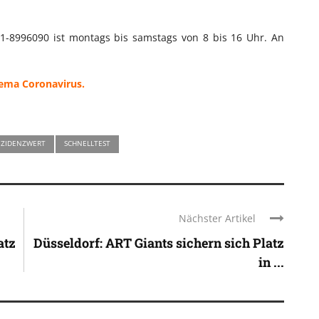
11-8996090 ist montags bis samstags von 8 bis 16 Uhr. An
hema Coronavirus.
NZIDENZWERT
SCHNELLTEST
Nächster Artikel
atz
Düsseldorf: ART Giants sichern sich Platz
in ...