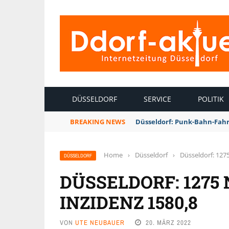
INTERNETZEITUNG DÜSSELDORF
DÜSSELDORF
SERVICE
POLITIK
BREAKING NEWS
Düsseldorf: Punk-Bahn-Fah
Home
›
Düsseldorf
›
Düsseldorf: 1275
DÜSSELDORF
DÜSSELDORF: 1275
INZIDENZ 1580,8
VON
UTE NEUBAUER
20. MÄRZ 2022