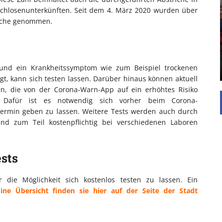
EINFAMILIENHAUS
achlosenunterkünften. Seit dem 4. März 2020 wurden über
UNTERSTÜTZEN
riche genommen.
Die Inspiration des industriellen Chics sind die
Werkshallen des Industriezeitalters. Die Basis für
diesen Stil sind große Räume, schlicht gehalten
mit rustikalen Elementen und großen
Fensterflächen. Wie so vieles wurde ...
t und ein Krankheitssymptom wie zum Beispiel trockenen
t, kann sich testen lassen. Darüber hinaus können aktuell
en, die von der Corona-Warn-App auf ein erhöhtes Risiko
. Dafür ist es notwendig sich vorher beim Corona-
Termin geben zu lassen. Weitere Tests werden auch durch
ind zum Teil kostenpflichtig bei verschiedenen Laboren
sts
die Möglichkeit sich kostenlos testen zu lassen. Ein
Eine Übersicht finden sie hier auf der Seite der Stadt