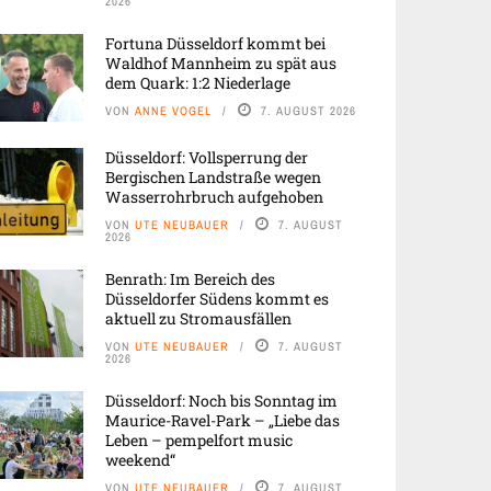
2026
Fortuna Düsseldorf kommt bei
Waldhof Mannheim zu spät aus
dem Quark: 1:2 Niederlage
VON
ANNE VOGEL
7. AUGUST 2026
Düsseldorf: Vollsperrung der
Bergischen Landstraße wegen
Wasserrohrbruch aufgehoben
VON
UTE NEUBAUER
7. AUGUST
2026
Benrath: Im Bereich des
Düsseldorfer Südens kommt es
aktuell zu Stromausfällen
VON
UTE NEUBAUER
7. AUGUST
2026
Düsseldorf: Noch bis Sonntag im
Maurice-Ravel-Park – „Liebe das
Leben – pempelfort music
weekend“
VON
UTE NEUBAUER
7. AUGUST