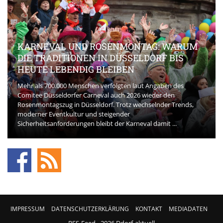
KARNEVAL UND ROSENMONTAG: WARUM
DIE TRADITIONEN IN DÜSSELDORF BIS
HEUTE LEBENDIG BLEIBEN
Mehr als 700.000 Menschen verfolgten laut Angaben des
Comitee Düsseldorfer Carneval auch 2026 wieder den
Rosenmontagszug in Düsseldorf. Trotz wechselnder Trends,
moderner Eventkultur und steigender
Sicherheitsanforderungen bleibt der Karneval damit ...
IMPRESSUM
DATENSCHUTZERKLÄRUNG
KONTAKT
MEDIADATEN
RSS-Feed
- 2026 Ddorf-aktuell