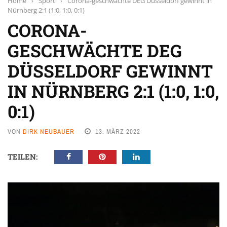
Home
›
Sport
›
Corona-geschwächte DEG Düsseldorf gewinnt in
Nürnberg 2:1 (1:0, 1:0, 0:1)
CORONA-
GESCHWÄCHTE DEG
DÜSSELDORF GEWINNT
IN NÜRNBERG 2:1 (1:0, 1:0,
0:1)
VON
DIRK NEUBAUER
13. MÄRZ 2022
TEILEN: