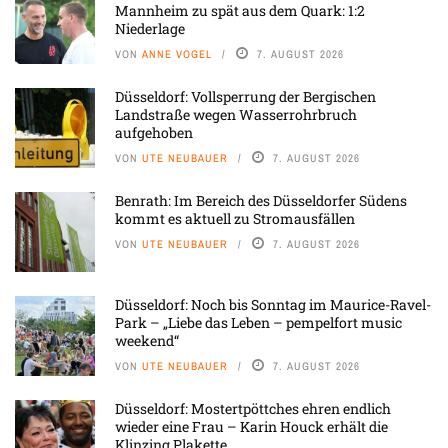
Mannheim zu spät aus dem Quark: 1:2
Niederlage
VON
ANNE VOGEL
7. AUGUST 2026
Düsseldorf: Vollsperrung der Bergischen
Landstraße wegen Wasserrohrbruch
aufgehoben
VON
UTE NEUBAUER
7. AUGUST 2026
Benrath: Im Bereich des Düsseldorfer Südens
kommt es aktuell zu Stromausfällen
VON
UTE NEUBAUER
7. AUGUST 2026
Düsseldorf: Noch bis Sonntag im Maurice-Ravel-
Park – „Liebe das Leben – pempelfort music
weekend“
VON
UTE NEUBAUER
7. AUGUST 2026
Düsseldorf: Mostertpöttches ehren endlich
wieder eine Frau – Karin Houck erhält die
Klinzing Plakette