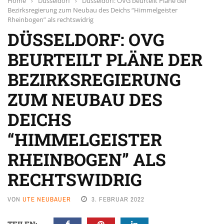
Home
›
Düsseldorf
›
Düsseldorf: OVG beurteilt Pläne der
Bezirksregierung zum Neubau des Deichs “Himmelgeister
Rheinbogen” als rechtswidrig
DÜSSELDORF: OVG
BEURTEILT PLÄNE DER
BEZIRKSREGIERUNG
ZUM NEUBAU DES
DEICHS
“HIMMELGEISTER
RHEINBOGEN” ALS
RECHTSWIDRIG
VON
UTE NEUBAUER
3. FEBRUAR 2022