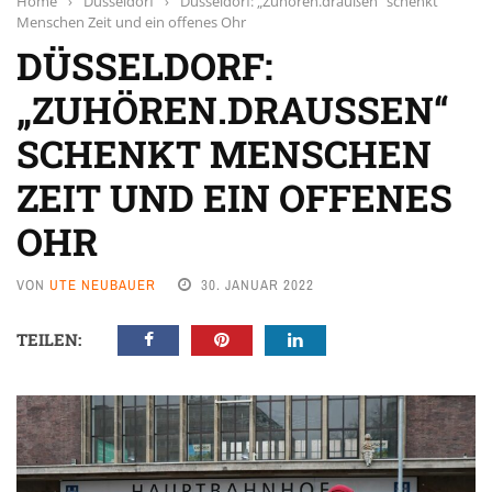
Home
›
Düsseldorf
›
Düsseldorf: „Zuhören.draußen“ schenkt
Menschen Zeit und ein offenes Ohr
DÜSSELDORF:
„ZUHÖREN.DRAUSSEN“ S
CHENKT MENSCHEN Z
EIT UND EIN OFFENES O
HR
VON
UTE NEUBAUER
30. JANUAR 2022
TEILEN: