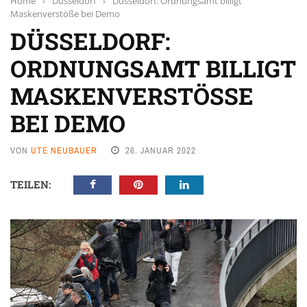
Home
›
Düsseldorf
›
Düsseldorf: Ordnungsamt billigt
Maskenverstöße bei Demo
DÜSSELDORF:
ORDNUNGSAMT BILLIGT
MASKENVERSTÖSSE B
EI DEMO
VON
UTE NEUBAUER
26. JANUAR 2022
TEILEN: