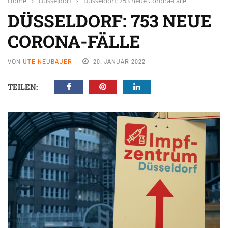
Home
›
Düsseldorf
›
Düsseldorf: 753 neue Corona-Fälle
DÜSSELDORF: 753 NEUE
CORONA-FÄLLE
VON
UTE NEUBAUER
20. JANUAR 2022
TEILEN: