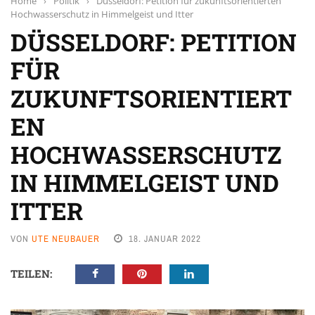
Home
›
Politik
›
Düsseldorf: Petition für zukunftsorientierten
Hochwasserschutz in Himmelgeist und Itter
DÜSSELDORF: PETITION
FÜR
ZUKUNFTSORIENTIERT
EN
HOCHWASSERSCHUTZ
IN HIMMELGEIST UND
ITTER
VON
UTE NEUBAUER
18. JANUAR 2022
TEILEN: