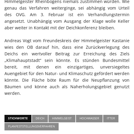
Himmelgeister Rheinbogens niemals zustimmen würden. Wie
genau das Verfahren weiterginge, sei abhängig vom Urteil
des OVG. Am 3. Februar ist ein Verhandlungstermin
angesetzt. Unabhängig vom Ausgang der Klage wolle Keller
aber weiter in Kontakt mit der Deichkonferenz bleiben.
Andreas Vogt vom Freundeskreis der Himmelgeister Kastanie
wies den OB darauf hin, dass eine Zurückverlegung des
Deichs ein wertvoller Beitrag zur Erreichung des Ziels
„Klimahauptstadt“ sein könnte. Es stünden Bundesmittel
bereit, mit denen ein einzigartiges, unversiegeltes
Auengebiet für den Natur- und Klimaschutz gefördert werden
könnte. Die Fläche böte Raum für die Neupflanzung von
Bäumen und könne auch als Naherholungsgebiet genutzt
werden.
STICHWORTE
DEICH
HIMMELGEIST
HOCHWASSER
ITTER
PLANFESTSTELLUNGSVERFAHREN