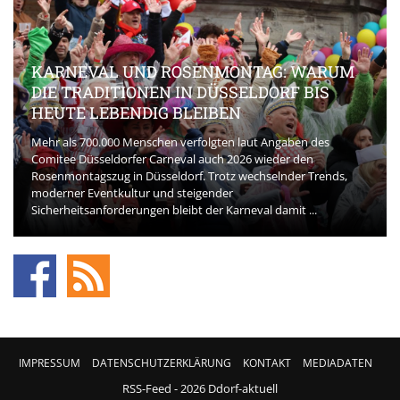
KARNEVAL UND ROSENMONTAG: WARUM
DIE TRADITIONEN IN DÜSSELDORF BIS
HEUTE LEBENDIG BLEIBEN
Mehr als 700.000 Menschen verfolgten laut Angaben des
Comitee Düsseldorfer Carneval auch 2026 wieder den
Rosenmontagszug in Düsseldorf. Trotz wechselnder Trends,
moderner Eventkultur und steigender
Sicherheitsanforderungen bleibt der Karneval damit ...
IMPRESSUM
DATENSCHUTZERKLÄRUNG
KONTAKT
MEDIADATEN
RSS-Feed
- 2026 Ddorf-aktuell