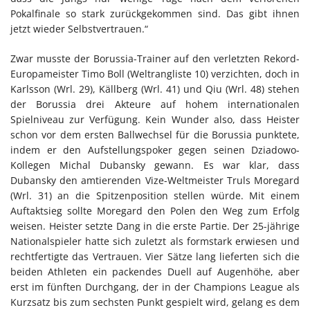
Pokalfinale so stark zurückgekommen sind. Das gibt ihnen
jetzt wieder Selbstvertrauen.“
Zwar musste der Borussia-Trainer auf den verletzten Rekord-
Europameister Timo Boll (Weltrangliste 10) verzichten, doch in
Karlsson (Wrl. 29), Källberg (Wrl. 41) und Qiu (Wrl. 48) stehen
der Borussia drei Akteure auf hohem internationalen
Spielniveau zur Verfügung. Kein Wunder also, dass Heister
schon vor dem ersten Ballwechsel für die Borussia punktete,
indem er den Aufstellungspoker gegen seinen Dziadowo-
Kollegen Michal Dubansky gewann. Es war klar, dass
Dubansky den amtierenden Vize-Weltmeister Truls Moregard
(Wrl. 31) an die Spitzenposition stellen würde. Mit einem
Auftaktsieg sollte Moregard den Polen den Weg zum Erfolg
weisen. Heister setzte Dang in die erste Partie. Der 25-jährige
Nationalspieler hatte sich zuletzt als formstark erwiesen und
rechtfertigte das Vertrauen. Vier Sätze lang lieferten sich die
beiden Athleten ein packendes Duell auf Augenhöhe, aber
erst im fünften Durchgang, der in der Champions League als
Kurzsatz bis zum sechsten Punkt gespielt wird, gelang es dem