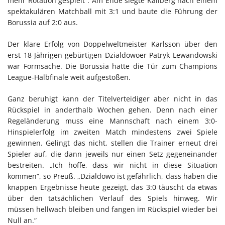
mehr Rotation gespielt“. Am Ende siegte Källberg nach einem
spektakulären Matchball mit 3:1 und baute die Führung der
Borussia auf 2:0 aus.
Der klare Erfolg von Doppelweltmeister Karlsson über den
erst 18-Jährigen gebürtigen Dzialdowoer Patryk Lewandowski
war Formsache. Die Borussia hatte die Tür zum Champions
League-Halbfinale weit aufgestoßen.
Ganz beruhigt kann der Titelverteidiger aber nicht in das
Rückspiel in anderthalb Wochen gehen. Denn nach einer
Regeländerung muss eine Mannschaft nach einem 3:0-
Hinspielerfolg im zweiten Match mindestens zwei Spiele
gewinnen. Gelingt das nicht, stellen die Trainer erneut drei
Spieler auf, die dann jeweils nur einen Setz gegeneinander
bestreiten. „Ich hoffe, dass wir nicht in diese Situation
kommen“, so Preuß. „Dzialdowo ist gefährlich, dass haben die
knappen Ergebnisse heute gezeigt, das 3:0 täuscht da etwas
über den tatsächlichen Verlauf des Spiels hinweg. Wir
müssen hellwach bleiben und fangen im Rückspiel wieder bei
Null an.“