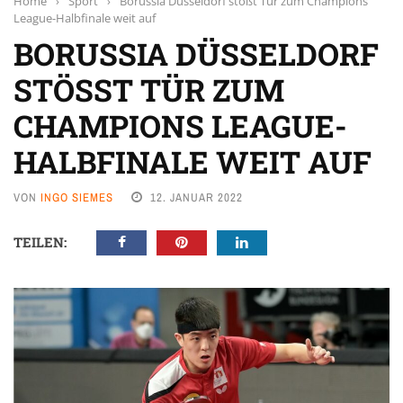
Home
›
Sport
›
Borussia Düsseldorf stößt Tür zum Champions
League-Halbfinale weit auf
BORUSSIA DÜSSELDORF
STÖSST TÜR ZUM C
HAMPIONS LEAGUE-H
ALBFINALE WEIT AUF
VON
INGO SIEMES
12. JANUAR 2022
TEILEN: