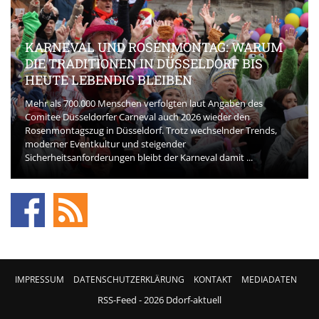
KARNEVAL UND ROSENMONTAG: WARUM
DIE TRADITIONEN IN DÜSSELDORF BIS
HEUTE LEBENDIG BLEIBEN
Mehr als 700.000 Menschen verfolgten laut Angaben des
Comitee Düsseldorfer Carneval auch 2026 wieder den
Rosenmontagszug in Düsseldorf. Trotz wechselnder Trends,
moderner Eventkultur und steigender
Sicherheitsanforderungen bleibt der Karneval damit ...
IMPRESSUM
DATENSCHUTZERKLÄRUNG
KONTAKT
MEDIADATEN
RSS-Feed
- 2026 Ddorf-aktuell