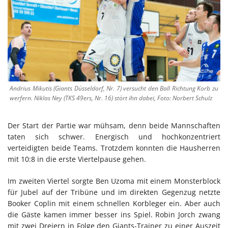
Andrius Mikutis (Giants Düsseldorf, Nr. 7) versucht den Ball Richtung Korb zu
werfern. Niklas Ney (TKS 49ers, Nr. 16) stört ihn dabei, Foto: Norbert Schulz
Der Start der Partie war mühsam, denn beide Mannschaften
taten sich schwer. Energisch und hochkonzentriert
verteidigten beide Teams. Trotzdem konnten die Hausherren
mit 10:8 in die erste Viertelpause gehen.
Im zweiten Viertel sorgte Ben Uzoma mit einem Monsterblock
für Jubel auf der Tribüne und im direkten Gegenzug netzte
Booker Coplin mit einem schnellen Korbleger ein. Aber auch
die Gäste kamen immer besser ins Spiel. Robin Jorch zwang
mit zwei Dreiern in Folge den Giants-Trainer zu einer Auszeit