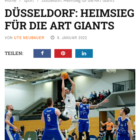
Home
›
Sport
›
Düsseldorf: Heimsieg für die ART Giants
DÜSSELDORF: HEIMSIEG
FÜR DIE ART GIANTS
VON
UTE NEUBAUER
9. JANUAR 2022
TEILEN: