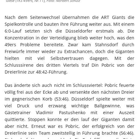
Giese (TKS 49ers, Nr.11), Foto: Norbert Schulz
Nach dem Seitenwechsel übernahmen die ART Giants die
Spielkontrolle und bauten ihre Führung weiter aus. Mit einem
6:0-Lauf setzten sich die Düsseldorfer erstmals ab. Die
Konzentration in der Verteidigung blieb weiter hoch, was den
49ers Probleme bereitete. Zwar kam Stahnsdorf durch
Freiwürfe immer wieder zu Extrachancen, doch die Giganten
hielten mit viel Selbstvertrauen dagegen. Mit der
Schlusssirene des dritten Viertels traf Din Pobric von der
Dreierlinie zur 48:42-Führung.
Das änderte sich auch nicht im Schlussviertel: Pobric feuerte
völlig frei aus der Ecke ab und versenkte den nächsten Dreier
im gegnerischen Korb (53:46). Düsseldorf spielte weiter mit
viel Druck und erzwang wichtige Ballgewinne, was
Gästetrainer Vladimir Pastushenko mit einer Auszeit
quittierte. Stoppen konnte er den lauf der Giganten damit
aber nicht. Erneut war es Pobric, der erfolgreich von der
Dreierlinie sein Team zweitstellig in Führung brachte (56:46).