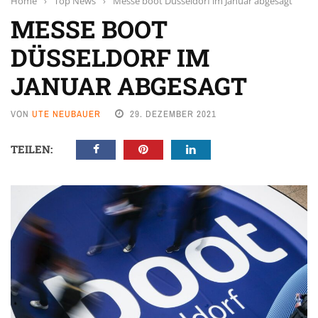
Home
›
Top News
›
Messe boot Düsseldorf im Januar abgesagt
MESSE BOOT
DÜSSELDORF IM
JANUAR ABGESAGT
VON
UTE NEUBAUER
29. DEZEMBER 2021
TEILEN: