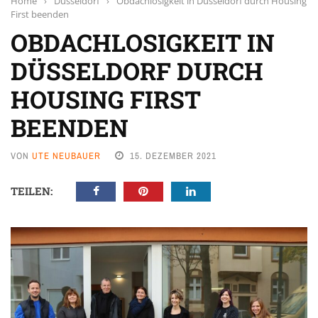
Home
›
Düsseldorf
›
Obdachlosigkeit in Düsseldorf durch Housing
First beenden
OBDACHLOSIGKEIT IN
DÜSSELDORF DURCH
HOUSING FIRST
BEENDEN
VON
UTE NEUBAUER
15. DEZEMBER 2021
TEILEN: