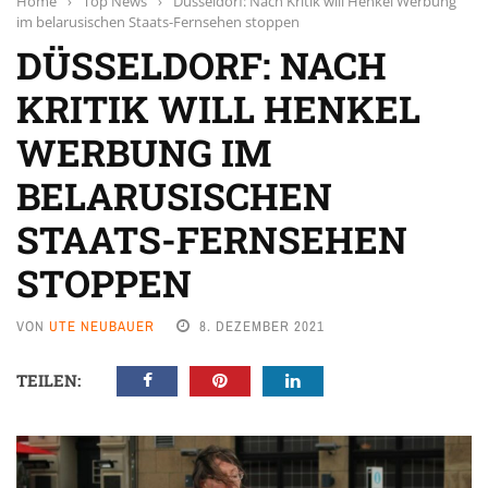
Home
›
Top News
›
Düsseldorf: Nach Kritik will Henkel Werbung
im belarusischen Staats-Fernsehen stoppen
DÜSSELDORF: NACH
KRITIK WILL HENKEL
WERBUNG IM
BELARUSISCHEN
STAATS-FERNSEHEN
STOPPEN
VON
UTE NEUBAUER
8. DEZEMBER 2021
TEILEN: