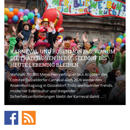
KARNEVAL UND ROSENMONTAG: WARUM
DIE TRADITIONEN IN DÜSSELDORF BIS
HEUTE LEBENDIG BLEIBEN
Mehr als 700.000 Menschen verfolgten laut Angaben des
Comitee Düsseldorfer Carneval auch 2026 wieder den
Rosenmontagszug in Düsseldorf. Trotz wechselnder Trends,
moderner Eventkultur und steigender
Sicherheitsanforderungen bleibt der Karneval damit ...