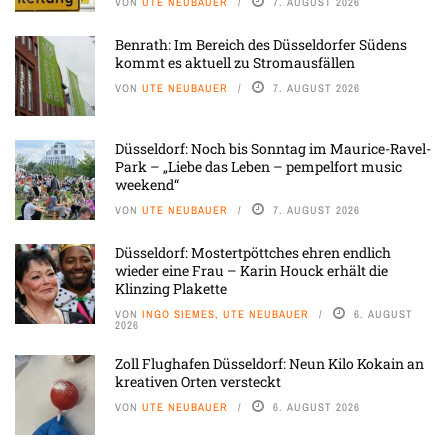
VON
UTE NEUBAUER
7. AUGUST 2026
Benrath: Im Bereich des Düsseldorfer Südens
kommt es aktuell zu Stromausfällen
VON
UTE NEUBAUER
7. AUGUST 2026
Düsseldorf: Noch bis Sonntag im Maurice-Ravel-
Park – „Liebe das Leben – pempelfort music
weekend“
VON
UTE NEUBAUER
7. AUGUST 2026
Düsseldorf: Mostertpöttches ehren endlich
wieder eine Frau – Karin Houck erhält die
Klinzing Plakette
VON
INGO SIEMES, UTE NEUBAUER
6. AUGUST
2026
Zoll Flughafen Düsseldorf: Neun Kilo Kokain an
kreativen Orten versteckt
VON
UTE NEUBAUER
6. AUGUST 2026