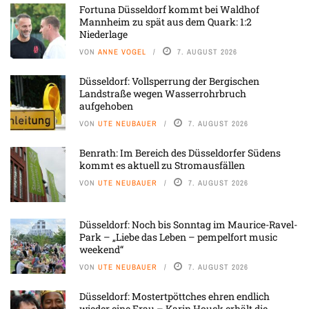
Fortuna Düsseldorf kommt bei Waldhof
Mannheim zu spät aus dem Quark: 1:2
Niederlage
VON
ANNE VOGEL
7. AUGUST 2026
Düsseldorf: Vollsperrung der Bergischen
Landstraße wegen Wasserrohrbruch
aufgehoben
VON
UTE NEUBAUER
7. AUGUST 2026
Benrath: Im Bereich des Düsseldorfer Südens
kommt es aktuell zu Stromausfällen
VON
UTE NEUBAUER
7. AUGUST 2026
Düsseldorf: Noch bis Sonntag im Maurice-Ravel-
Park – „Liebe das Leben – pempelfort music
weekend“
VON
UTE NEUBAUER
7. AUGUST 2026
Düsseldorf: Mostertpöttches ehren endlich
wieder eine Frau – Karin Houck erhält die