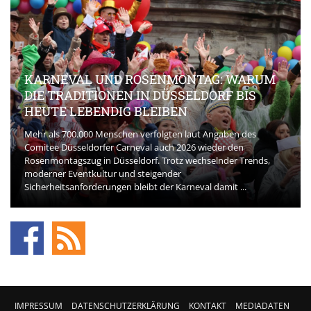
KARNEVAL UND ROSENMONTAG: WARUM
DIE TRADITIONEN IN DÜSSELDORF BIS
HEUTE LEBENDIG BLEIBEN
Mehr als 700.000 Menschen verfolgten laut Angaben des
Comitee Düsseldorfer Carneval auch 2026 wieder den
Rosenmontagszug in Düsseldorf. Trotz wechselnder Trends,
moderner Eventkultur und steigender
Sicherheitsanforderungen bleibt der Karneval damit ...
IMPRESSUM
DATENSCHUTZERKLÄRUNG
KONTAKT
MEDIADATEN