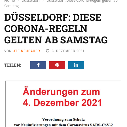
Home
›
Düsseldorf
›
Düsseldorf: Diese Corona-Regeln gelten ab
Samstag
DÜSSELDORF: DIESE
CORONA-REGELN
GELTEN AB SAMSTAG
VON
UTE NEUBAUER
3. DEZEMBER 2021
TEILEN: