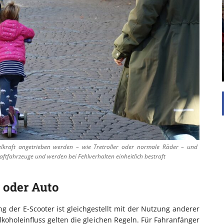
EINFAMILIENHAUS
UNTERSTÜTZEN
Die Inspiration des industriellen Chics sind die
Werkshallen des Industriezeitalters. Die Basis für
diesen Stil sind große Räume, schlicht gehalten
mit rustikalen Elementen und großen
Fensterflächen. Wie so vieles wurde ...
elkraft angetrieben werden – wie Tretroller oder normale Räder – und
raftfahrzeuge und werden bei Fehlverhalten einheitlich bestraft
 oder Auto
g der E-Scooter ist gleichgestellt mit der Nutzung anderer
koholeinfluss gelten die gleichen Regeln. Für Fahranfänger