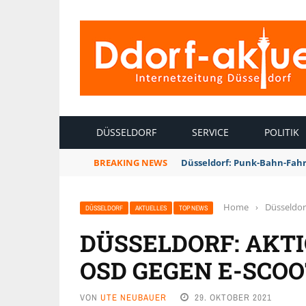
INTERNETZEITUNG DÜSSELDORF
DÜSSELDORF
SERVICE
POLITIK
BREAKING NEWS
Düsseldorf: Punk-Bahn-Fah
Home
›
Düsseldor
DÜSSELDORF
AKTUELLES
TOP NEWS
DÜSSELDORF: AKTI
OSD GEGEN E-SCO
VON
UTE NEUBAUER
29. OKTOBER 2021