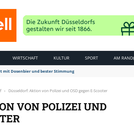
WIRTSCHAFT
KULTUR
SPORT
AM RAND(
rt mit Dosenbier und bester Stimmung
f
›
Düsseldorf: Aktion von Polizei und OSD gegen E-Scooter
ON VON POLIZEI UND
OTER