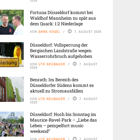
2026
Fortuna Düsseldorf kommt bei
Waldhof Mannheim zu spät aus
dem Quark: 1:2 Niederlage
VON
ANNE VOGEL
7. AUGUST 2026
Düsseldorf: Vollsperrung der
Bergischen Landstraße wegen
Wasserrohrbruch aufgehoben
VON
UTE NEUBAUER
7. AUGUST
2026
Benrath: Im Bereich des
Düsseldorfer Südens kommt es
aktuell zu Stromausfällen
VON
UTE NEUBAUER
7. AUGUST
2026
Düsseldorf: Noch bis Sonntag im
Maurice-Ravel-Park – „Liebe das
Leben – pempelfort music
weekend“
VON
UTE NEUBAUER
7. AUGUST