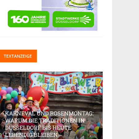
TEXTANZEIGE
KARNEVAL UND ROSENMONTAG:
WARUM DIE TRADITIONEN IN
DÜSSELDORF BIS HEUTE
BEAUTY-IN
LEBENDIG BLEIBEN