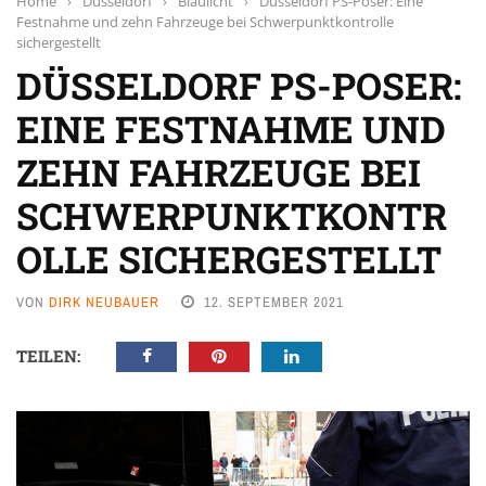
Home
›
Düsseldorf
›
Blaulicht
›
Düsseldorf PS-Poser: Eine
Festnahme und zehn Fahrzeuge bei Schwerpunktkontrolle
sichergestellt
DÜSSELDORF PS-POSER:
EINE FESTNAHME UND
ZEHN FAHRZEUGE BEI
SCHWERPUNKTKONTR
OLLE SICHERGESTELLT
VON
DIRK NEUBAUER
12. SEPTEMBER 2021
TEILEN: