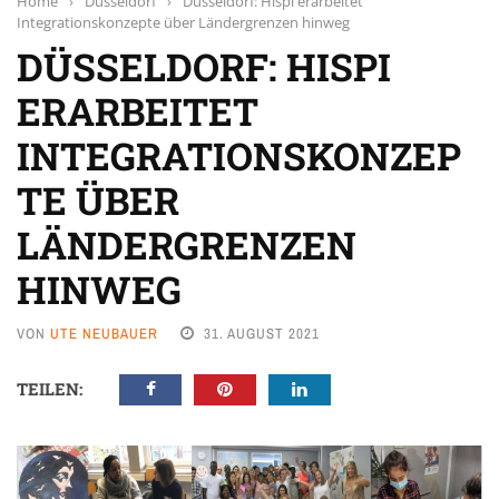
Home
›
Düsseldorf
›
Düsseldorf: Hispi erarbeitet
Integrationskonzepte über Ländergrenzen hinweg
DÜSSELDORF: HISPI
ERARBEITET
INTEGRATIONSKONZEP
TE ÜBER
LÄNDERGRENZEN
HINWEG
VON
UTE NEUBAUER
31. AUGUST 2021
TEILEN: