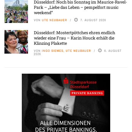
Düsseldorf: Noch bis Sonntag im Maurice-Ravel-
Park – „Liebe das Leben – pempelfort music
weekend“
VON
UTE NEUBAUER
7. AUGUST 2026
Düsseldorf: Mostertpöttches ehren endlich
wieder eine Frau – Karin Houck erhält die
Klinzing Plakette
VON
INGO SIEMES, UTE NEUBAUER
6. AUGUST
2026