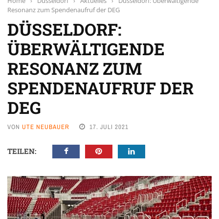
Home
›
Düsseldorf
›
Aktuelles
›
Düsseldorf: Überwältigende
Resonanz zum Spendenaufruf der DEG
DÜSSELDORF:
ÜBERWÄLTIGENDE
RESONANZ ZUM
SPENDENAUFRUF DER
DEG
VON
UTE NEUBAUER
17. JULI 2021
TEILEN: