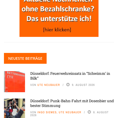
NEUESTE BEITRÄGE
Düsseldorf: Feuerwehreinsatz in “Schwimm’ in
Bilk”
VON
UTE NEUBAUER
9. AUGUST 2026
Düsseldorf: Punk-Bahn-Fahrt mit Dosenbier und
bester Stimmung
VON
INGO SIEMES, UTE NEUBAUER
8. AUGUST
2026