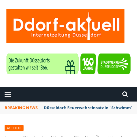
ZEITUNG DÜSSELDORF
BREAKING NEWS
Düsseldorf: Feuerwehreinsatz in “Schwimm’ in 
AKTUELLES