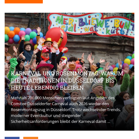
KARNEVAL UND ROSENMONTAG: WARUM
DIE TRADITIONEN IN DÜSSELDORF BIS
HEUTE LEBENDIG BLEIBEN
Mehr als 700.000 Menschen verfolgten laut Angaben des
Comitee Düsseldorfer Carneval auch 2026 wieder den
Rosenmontagszug in Düsseldorf. Trotz wechselnder Trends,
moderner Eventkultur und steigender
Sicherheitsanforderungen bleibt der Karneval damit ...