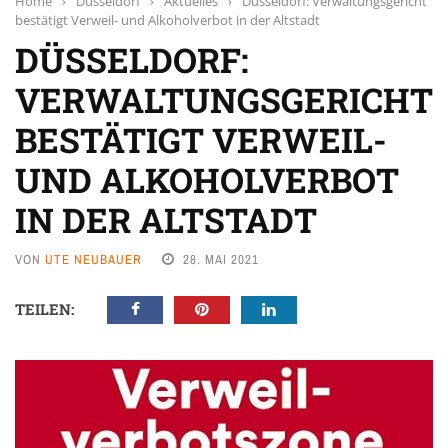
Home
›
Düsseldorf
›
Aktuelles
›
Düsseldorf: Verwaltungsgericht
bestätigt Verweil- und Alkoholverbot in der Altstadt
DÜSSELDORF:
VERWALTUNGSGERICHT
BESTÄTIGT VERWEIL-
UND ALKOHOLVERBOT
IN DER ALTSTADT
VON
UTE NEUBAUER
28. MAI 2021
TEILEN: