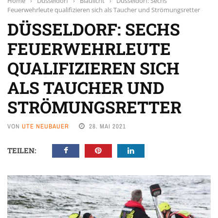
Home
›
Düsseldorf
›
Blaulicht
›
Düsseldorf: Sechs
Feuerwehrleute qualifizieren sich als Taucher und Strömungsretter
DÜSSELDORF: SECHS
FEUERWEHRLEUTE
QUALIFIZIEREN SICH
ALS TAUCHER UND
STRÖMUNGSRETTER
VON
UTE NEUBAUER
28. MAI 2021
TEILEN: