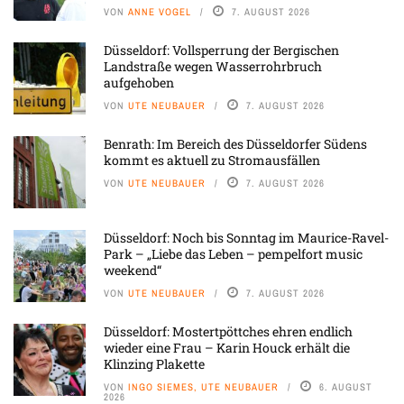
VON
ANNE VOGEL
7. AUGUST 2026
Düsseldorf: Vollsperrung der Bergischen
Landstraße wegen Wasserrohrbruch
aufgehoben
VON
UTE NEUBAUER
7. AUGUST 2026
Benrath: Im Bereich des Düsseldorfer Südens
kommt es aktuell zu Stromausfällen
VON
UTE NEUBAUER
7. AUGUST 2026
Düsseldorf: Noch bis Sonntag im Maurice-Ravel-
Park – „Liebe das Leben – pempelfort music
weekend“
VON
UTE NEUBAUER
7. AUGUST 2026
Düsseldorf: Mostertpöttches ehren endlich
wieder eine Frau – Karin Houck erhält die
Klinzing Plakette
VON
INGO SIEMES, UTE NEUBAUER
6. AUGUST
2026