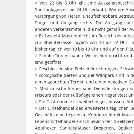
> Von 22 bis 5 Uhr gilt eine Ausgangsbeschrän
Sportanlagen ist bis 24 Uhr erlaubt. Weitere Au
Versorgung von Tieren, unaufschiebbare Betre
Sorge- und Umgangsrechts. Die Ausgangssper
anderen Verkehrsmitteln, die nicht gemäß der 
> Es besteht Maskenpflicht im Bereich der Alts
zur Rheinterrasse, täglich von 10 bis 22 Uhr. I
bisher täglich von 10 bis 19 Uhr und auf den Pl
> Schüler*innen haben Wechselunterricht und 
sind geöffnet.
> Geschlossen sind Freizeiteinrichtungen, Sch
> Zoologische Gärten und der Wildpark sind in 
einen gebuchten Termin und einen negativen Cor
> Medizinische körpernahe Dienstleistungen s
Friseurs oder der Fußpflege einen Negativtest 
> Die Gastronomie ist weiterhin geschlossen. Ab
> Der Einzelhandel des erweiterten täglichen B
Geschäfts,eine begrenzte Kundenzahl mit Maske
Lebensmittelhandel einschließlich der Direktve
Apotheken, Sanitätshäuser, Drogerien, Optiker,