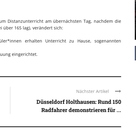
Die Inspiration des industriellen Chics sind die
Werkshallen des Industriezeitalters. Die Basis für
diesen Stil sind große Räume, schlicht gehalten
 zum Distanzunterricht am übernächsten Tag, nachdem die
mit rustikalen Elementen und großen
 über 165 lag), verändert sich:
Fensterflächen. Wie so vieles wurde ...
ler*innen erhalten Unterricht zu Hause, sogenannten
euung eingerichtet.
Nächster Artikel
Düsseldorf Holthausen: Rund 150
Radfahrer demonstrieren für ...