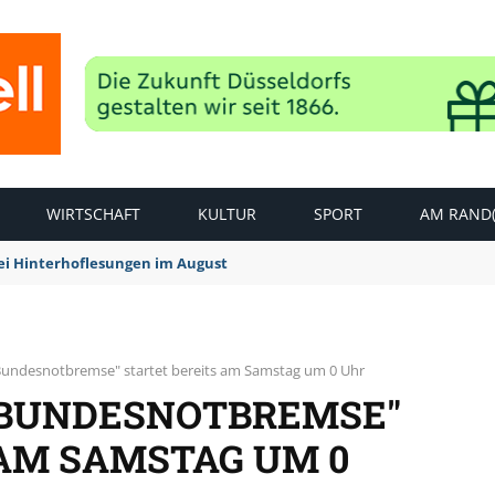
WIRTSCHAFT
KULTUR
SPORT
AM RAND(
rei Hinterhoflesungen im August
"Bundesnotbremse" startet bereits am Samstag um 0 Uhr
 "BUNDESNOTBREMSE"
 AM SAMSTAG UM 0