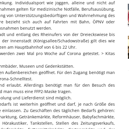
kung. Individualsport wie joggen, alleine und nicht auf
snahmen gelten für medizinische Notfälle, Berufsausübung,
uung von Unterstützungsbedürftigen und Wahrnehmung des
re bezieht sich auch auf Fahrten mit Bahn, ÖPNV oder
Ausnahmen benutzt werden.
tadt und entlang des Rheinufers von der Dreieckswiese bis
n der Innenstadt (Königsallee/Schadowstraße) gilt dies wie
ätzen am Hauptbahnhof von 6 bis 22 Uhr.
werden zwei Mal pro Woche auf Corona getestet. > Kitas
wimmbäder, Museen und Gedenkstätten.
den Außenbereichen geöffnet. Für den Zugang benötigt man
ona-Schnelltest.
ind erlaubt. Allerdings benötigt man für den Besuch des
und man muss eine FFP2-Maske tragen.
holung und Lieferdienst sind möglich.
edarfs ist weiterhin geöffnet und darf, je nach Größe des
 einlassen. Zu Geschäften des täglichen Bedarfs gehören:
rmarktung, Getränkemärkte, Reformhäuser, Babyfachmärkte,
 Hörakustiker, Tankstellen, Stellen des Zeitungsverkaufs,