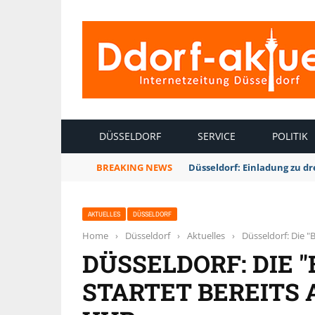
INTERNETZEITUNG DÜSSELDORF
DÜSSELDORF
SERVICE
POLITIK
BREAKING NEWS
Düsseldorf: Einladung zu d
AKTUELLES
DÜSSELDORF
Home
›
Düsseldorf
›
Aktuelles
›
Düsseldorf: Die 
DÜSSELDORF: DIE
STARTET BEREITS