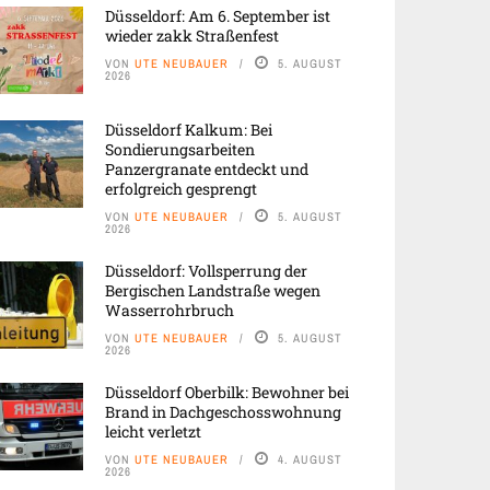
Düsseldorf: Am 6. September ist
wieder zakk Straßenfest
VON
UTE NEUBAUER
5. AUGUST
2026
Düsseldorf Kalkum: Bei
Sondierungsarbeiten
Panzergranate entdeckt und
erfolgreich gesprengt
VON
UTE NEUBAUER
5. AUGUST
2026
Düsseldorf: Vollsperrung der
Bergischen Landstraße wegen
Wasserrohrbruch
VON
UTE NEUBAUER
5. AUGUST
2026
Düsseldorf Oberbilk: Bewohner bei
Brand in Dachgeschosswohnung
leicht verletzt
VON
UTE NEUBAUER
4. AUGUST
2026