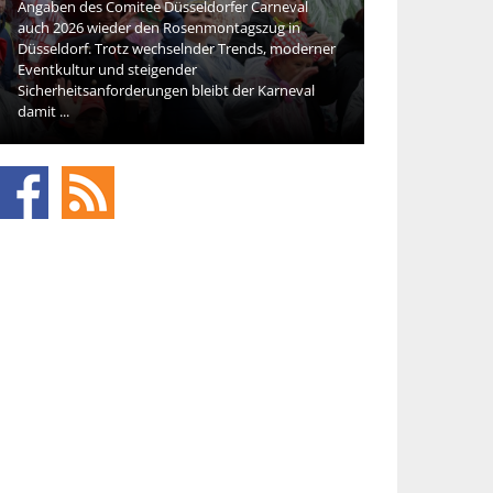
Angaben des Comitee Düsseldorfer Carneval
Die Beauty-Bran
auch 2026 wieder den Rosenmontagszug in
neue Kosmetik sp
Düsseldorf. Trotz wechselnder Trends, moderner
Veränderung de
Eventkultur und steigender
Konsumentinnen
Sicherheitsanforderungen bleibt der Karneval
den ersten Phas
damit ...
Käufer ...