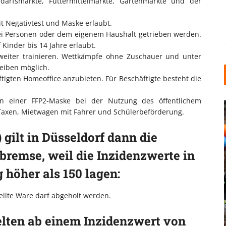
darfsmärkte, Futtermittelmärkte, Gartenmärkte und der
t Negativtest und Maske erlaubt.
wei Personen oder dem eigenem Haushalt getrieben werden.
Kinder bis 14 Jahre erlaubt.
 weiter trainieren. Wettkämpfe ohne Zuschauer und unter
eiben möglich.
äftigten Homeoffice anzubieten. Für Beschäftigte besteht die
en einer FFP2-Maske bei der Nutzung des öffentlichem
 Taxen, Mietwagen mit Fahrer und Schülerbeförderung.
 gilt in Düsseldorf dann die
bremse, weil die Inzidenzwerte in
 höher als 150 lagen:
INDUSTRIELLER CHIC: WIE
KUNSTSTOFFFENSTER DEN
ellte Ware darf abgeholt werden.
LOFT-STIL IN IHREM
EINFAMILIENHAUS
lten ab einem Inzidenzwert von
UNTERSTÜTZEN