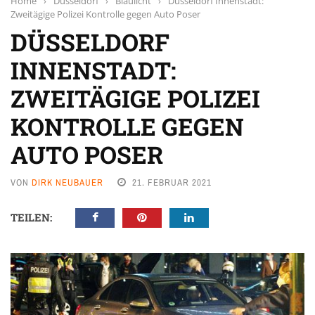
Home
›
Düsseldorf
›
Blaulicht
›
Düsseldorf Innenstadt:
Zweitägige Polizei Kontrolle gegen Auto Poser
DÜSSELDORF
INNENSTADT:
ZWEITÄGIGE POLIZEI
KONTROLLE GEGEN
AUTO POSER
VON
DIRK NEUBAUER
21. FEBRUAR 2021
TEILEN: