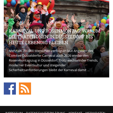
KARNEVAL UND ROSENMONTAG: WARUM
DIE TRADITIONEN IN DÜSSELDORF BIS
HEUTE LEBENDIG BLEIBEN
Mehr als 700.000 Menschen verfolgten laut Angaben des
Comitee Düsseldorfer Carneval auch 2026 wieder den
Rosenmontagszug in Düsseldorf. Trotz wechselnder Trends,
moderner Eventkultur und steigender
Sicherheitsanforderungen bleibt der Karneval damit ...