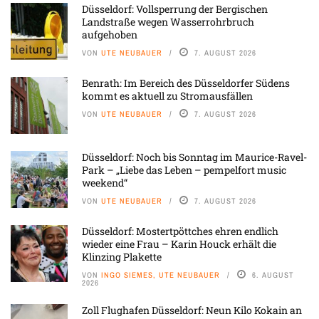
Düsseldorf: Vollsperrung der Bergischen
Landstraße wegen Wasserrohrbruch
aufgehoben
VON
UTE NEUBAUER
7. AUGUST 2026
Benrath: Im Bereich des Düsseldorfer Südens
kommt es aktuell zu Stromausfällen
VON
UTE NEUBAUER
7. AUGUST 2026
Düsseldorf: Noch bis Sonntag im Maurice-Ravel-
Park – „Liebe das Leben – pempelfort music
weekend“
VON
UTE NEUBAUER
7. AUGUST 2026
Düsseldorf: Mostertpöttches ehren endlich
wieder eine Frau – Karin Houck erhält die
Klinzing Plakette
VON
INGO SIEMES, UTE NEUBAUER
6. AUGUST
2026
Zoll Flughafen Düsseldorf: Neun Kilo Kokain an