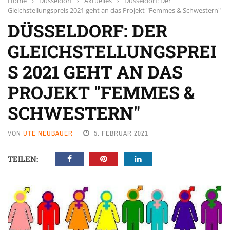
Home
›
Düsseldorf
›
Aktuelles
›
Düsseldorf: Der
Gleichstellungspreis 2021 geht an das Projekt "Femmes & Schwestern"
DÜSSELDORF: DER
GLEICHSTELLUNGSPREI
S 2021 GEHT AN DAS
PROJEKT "FEMMES &
SCHWESTERN"
VON
UTE NEUBAUER
5. FEBRUAR 2021
TEILEN: