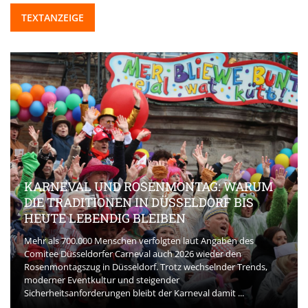
TEXTANZEIGE
KARNEVAL UND ROSENMONTAG: WARUM
DIE TRADITIONEN IN DÜSSELDORF BIS
HEUTE LEBENDIG BLEIBEN
Mehr als 700.000 Menschen verfolgten laut Angaben des
Comitee Düsseldorfer Carneval auch 2026 wieder den
Rosenmontagszug in Düsseldorf. Trotz wechselnder Trends,
moderner Eventkultur und steigender
Sicherheitsanforderungen bleibt der Karneval damit ...