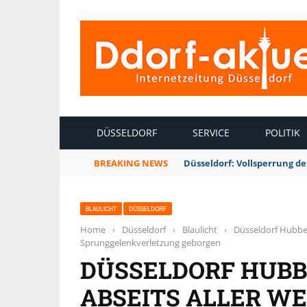
INTERNETZEITUNG DÜSSELDORF
DÜSSELDORF
SERVICE
POLITIK
BREAKING NEWS
Düsseldorf: Vollsperrung 
BLAULICHT
DÜSSELDORF
Home
›
Düsseldorf
›
Blaulicht
›
Düsseldorf Hubbelr
Sprunggelenkverletzung geborgen
DÜSSELDORF HUBB
ABSEITS ALLER WE