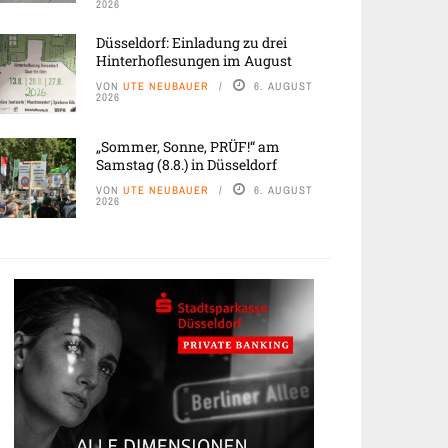
2026
Düsseldorf: Einladung zu drei
Hinterhoflesungen im August
VON
UTE NEUBAUER
6. AUGUST
2026
„Sommer, Sonne, PRÜF!“ am
Samstag (8.8.) in Düsseldorf
VON
UTE NEUBAUER
6. AUGUST
2026