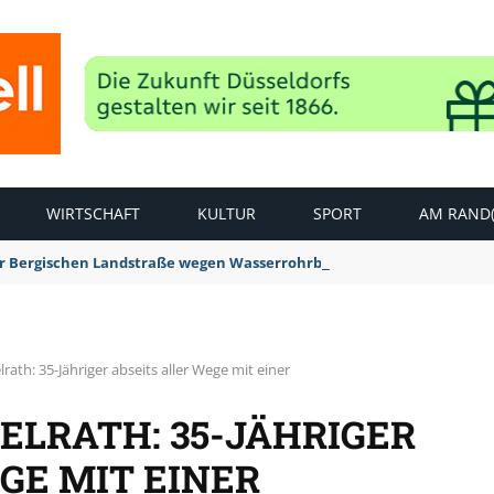
WIRTSCHAFT
KULTUR
SPORT
AM RAND(
der Bergischen Landstraße wegen Wasserrohrbruch aufgehoben
ath: 35-Jähriger abseits aller Wege mit einer
ELRATH: 35-JÄHRIGER
GE MIT EINER