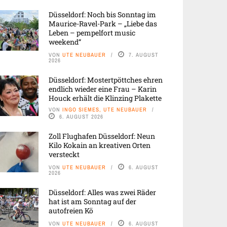
Düsseldorf: Noch bis Sonntag im
Maurice-Ravel-Park – „Liebe das
Leben – pempelfort music
weekend“
VON
UTE NEUBAUER
7. AUGUST
2026
Düsseldorf: Mostertpöttches ehren
endlich wieder eine Frau – Karin
Houck erhält die Klinzing Plakette
VON
INGO SIEMES, UTE NEUBAUER
6. AUGUST 2026
Zoll Flughafen Düsseldorf: Neun
Kilo Kokain an kreativen Orten
versteckt
VON
UTE NEUBAUER
6. AUGUST
2026
Düsseldorf: Alles was zwei Räder
hat ist am Sonntag auf der
autofreien Kö
VON
UTE NEUBAUER
6. AUGUST