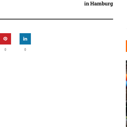
in Hamburg
0
0
INDUSTRIELLER CHIC: WIE
KUNSTSTOFFFENSTER DEN
LOFT-STIL IN IHREM
EINFAMILIENHAUS