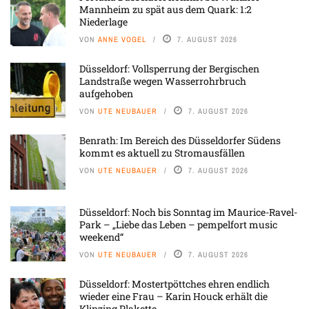
Mannheim zu spät aus dem Quark: 1:2
Niederlage
VON
ANNE VOGEL
7. AUGUST 2026
Düsseldorf: Vollsperrung der Bergischen
Landstraße wegen Wasserrohrbruch
aufgehoben
VON
UTE NEUBAUER
7. AUGUST 2026
Benrath: Im Bereich des Düsseldorfer Südens
kommt es aktuell zu Stromausfällen
VON
UTE NEUBAUER
7. AUGUST 2026
Düsseldorf: Noch bis Sonntag im Maurice-Ravel-
Park – „Liebe das Leben – pempelfort music
weekend“
VON
UTE NEUBAUER
7. AUGUST 2026
Düsseldorf: Mostertpöttches ehren endlich
wieder eine Frau – Karin Houck erhält die
Klinzing Plakette