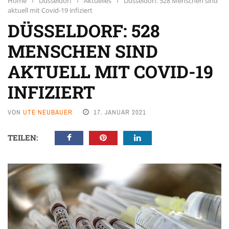
Home
›
Düsseldorf
›
Aktuelles
›
Düsseldorf: 528 Menschen sind
aktuell mit Covid-19 infiziert
DÜSSELDORF: 528
MENSCHEN SIND
AKTUELL MIT COVID-19
INFIZIERT
VON
UTE NEUBAUER
17. JANUAR 2021
TEILEN: