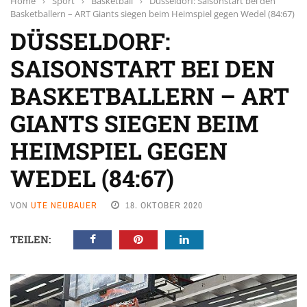
Home
›
Sport
›
Basketball
›
Düsseldorf: Saisonstart bei den
Basketballern – ART Giants siegen beim Heimspiel gegen Wedel (84:67)
DÜSSELDORF:
SAISONSTART BEI DEN
BASKETBALLERN – ART
GIANTS SIEGEN BEIM
HEIMSPIEL GEGEN
WEDEL (84:67)
VON
UTE NEUBAUER
18. OKTOBER 2020
TEILEN: