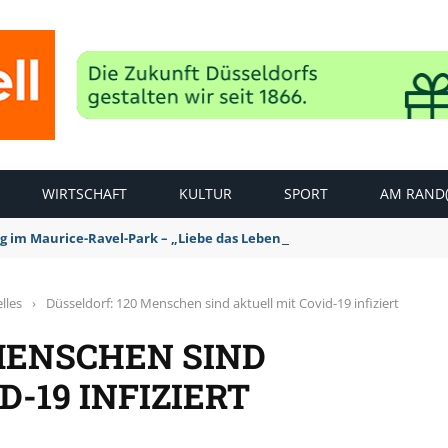
WIRTSCHAFT
KULTUR
SPORT
AM RAND(
ag im Maurice-Ravel-Park – „Liebe das Leben – pempelfort music wee
lles
›
Düsseldorf: 120 Menschen sind aktuell mit Covid-19 infiziert
MENSCHEN SIND
-19 INFIZIERT