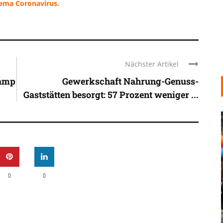
hema Coronavirus.
Nächster Artikel
kamp
Gewerkschaft Nahrung-Genuss-
Gaststätten besorgt: 57 Prozent weniger ...
0
0
INDUSTRIELLER CHIC: WIE
KUNSTSTOFFFENSTER DEN
LOFT-STIL IN IHREM
EINFAMILIENHAUS