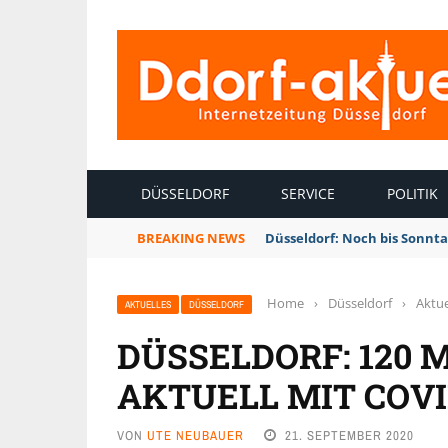
INTERNETZEITUNG DÜSSELDORF
DÜSSELDORF
SERVICE
POLITIK
BREAKING NEWS
Düsseldorf: Noch bis Sonnt
Home
›
Düsseldorf
›
Aktue
AKTUELLES
DÜSSELDORF
DÜSSELDORF: 120 
AKTUELL MIT COVID
VON
UTE NEUBAUER
21. SEPTEMBER 2020