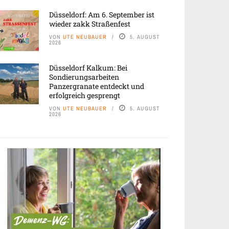
Düsseldorf: Am 6. September ist
wieder zakk Straßenfest
VON
UTE NEUBAUER
5. AUGUST
2026
Düsseldorf Kalkum: Bei
Sondierungsarbeiten
Panzergranate entdeckt und
erfolgreich gesprengt
VON
UTE NEUBAUER
5. AUGUST
2026