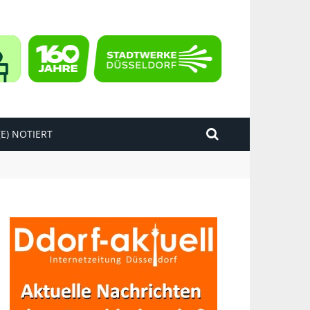
E) NOTIERT
kend“