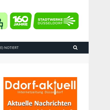
E) NOTIERT
kend“