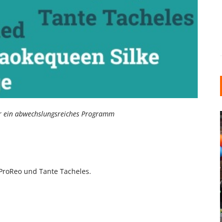
ür ein abwechslungsreiches Programm
ProReo und Tante Tacheles.
INDUSTRIELLER CHIC: WIE
KUNSTSTOFFFENSTER DEN
LOFT-STIL IN IHREM
EINFAMILIENHAUS