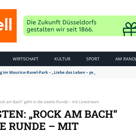
WIRTSCHAFT
KULTUR
SPORT
AM RAND(
ag im Maurice-Ravel-Park – „Liebe das Leben – pempelfort music wee
ock am Bach“ geht in die zweite Runde – mit Livestream
TEN: „ROCK AM BACH“
TE RUNDE – MIT