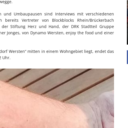
rwegge.
UNTERSTÜTZEN
n und Umbaupausen sind Interviews mit verschiedenen
Die Inspiration des industriellen Chics sind die
Werkshallen des Industriezeitalters. Die Basis für
 bereits Vertreter von Blockblocks Rhein/Brückerbach
diesen Stil sind große Räume, schlicht gehalten
 der Stiftung Herz und Hand, der DRK Stadtteil Gruppe
mit rustikalen Elementen und großen
er Jonges, von Dynamo Wersten, enjoy the food und einer
Fensterflächen. Wie so vieles wurde ...
dorf Wersten“ mitten in einem Wohngebiet liegt, endet das
2 Uhr.