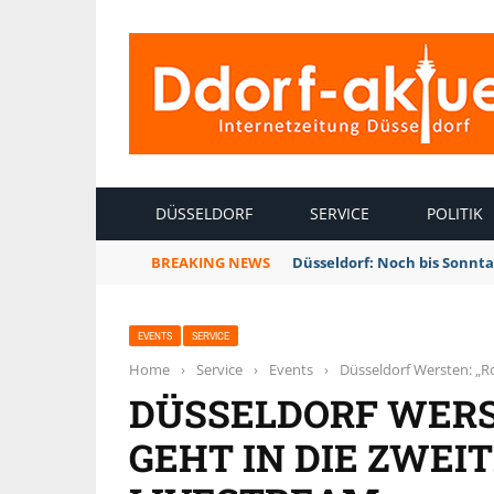
INTERNETZEITUNG DÜSSELDORF
DÜSSELDORF
SERVICE
POLITIK
BREAKING NEWS
Düsseldorf: Noch bis Sonnt
EVENTS
SERVICE
Home
›
Service
›
Events
›
Düsseldorf Wersten: „R
DÜSSELDORF WERS
GEHT IN DIE ZWEI