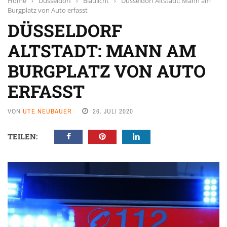
Home
›
Düsseldorf
›
Blaulicht
›
Düsseldorf Altstadt: Mann am
Burgplatz von Auto erfasst
DÜSSELDORF
ALTSTADT: MANN AM
BURGPLATZ VON AUTO
ERFASST
VON
UTE NEUBAUER
26. JULI 2020
TEILEN: