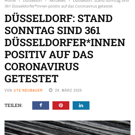
Home
›
Düsseldorf
›
Aktuelles
›
Düsseldorf: Stand Sonntag sind
361 Düsseldorfer*Innen positiv auf das Coronavirus getestet
DÜSSELDORF: STAND
SONNTAG SIND 361
DÜSSELDORFER*INNEN
POSITIV AUF DAS
CORONAVIRUS
GETESTET
VON
UTE NEUBAUER
29. MÄRZ 2020
TEILEN: