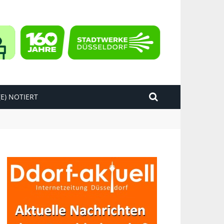
E) NOTIERT
kend“