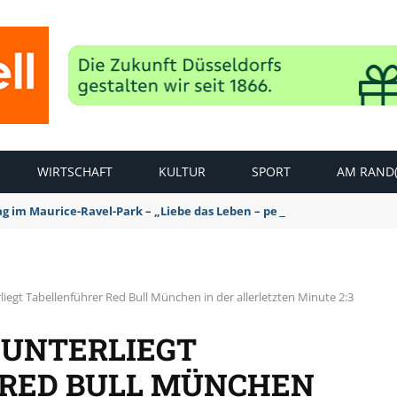
WIRTSCHAFT
KULTUR
SPORT
AM RAND(
ag im Maurice-Ravel-Park – „Liebe das Leben – pempelfort music wee
liegt Tabellenführer Red Bull München in der allerletzten Minute 2:3
 UNTERLIEGT
 RED BULL MÜNCHEN