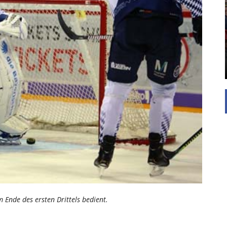
UNTERSTÜTZEN
Die Inspiration des industriellen Chics sind die
Werkshallen des Industriezeitalters. Die Basis für
diesen Stil sind große Räume, schlicht gehalten
mit rustikalen Elementen und großen
Fensterflächen. Wie so vieles wurde ...
Ende des ersten Drittels bedient.