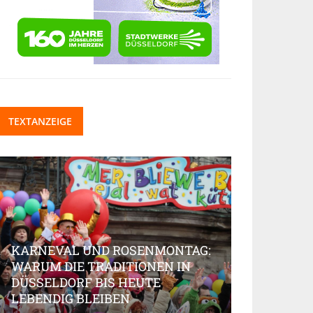
TEXTANZEIGE
KARNEVAL UND ROSENMONTAG:
WARUM DIE TRADITIONEN IN
DÜSSELDORF BIS HEUTE
BEAUTY-IN
LEBENDIG BLEIBEN
MARKT AK