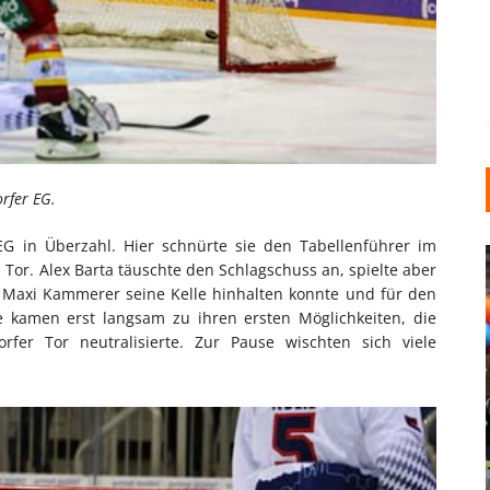
orfer EG.
EG in Überzahl. Hier schnürte sie den Tabellenführer im
s Tor. Alex Barta täuschte den Schlagschuss an, spielte aber
s Maxi Kammerer seine Kelle hinhalten konnte und für den
ste kamen erst langsam zu ihren ersten Möglichkeiten, die
rfer Tor neutralisierte. Zur Pause wischten sich viele
INDUSTRIELLER CHIC: WIE
KUNSTSTOFFFENSTER DEN
LOFT-STIL IN IHREM
EINFAMILIENHAUS