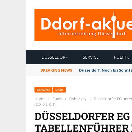
INTERNETZEITUNG DÜSSELDORF
DÜSSELDORF
SERVICE
POLITIK
BREAKING NEWS
Düsseldorf: Noch bis Sonnt
EISHOCKEY
SPORT
Home
›
Sport
›
Eishockey
›
Düsseldorfer EG unter
(2:0; 0:2; 0:1)
DÜSSELDORFER EG
TABELLENFÜHRER