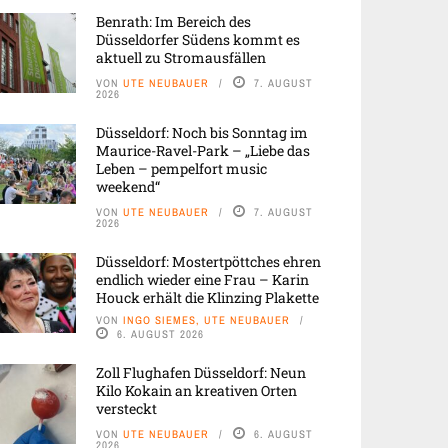
Benrath: Im Bereich des
Düsseldorfer Südens kommt es
aktuell zu Stromausfällen
VON
UTE NEUBAUER
7. AUGUST
2026
Düsseldorf: Noch bis Sonntag im
Maurice-Ravel-Park – „Liebe das
Leben – pempelfort music
weekend“
VON
UTE NEUBAUER
7. AUGUST
2026
Düsseldorf: Mostertpöttches ehren
endlich wieder eine Frau – Karin
Houck erhält die Klinzing Plakette
VON
INGO SIEMES, UTE NEUBAUER
6. AUGUST 2026
Zoll Flughafen Düsseldorf: Neun
Kilo Kokain an kreativen Orten
versteckt
VON
UTE NEUBAUER
6. AUGUST
2026