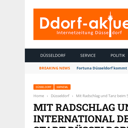
INTERNETZEITUNG DÜSSELDORF
DÜSSELDORF
SERVICE
POLITIK
BREAKING NEWS
Fortuna Düsseldorf kommt 
DÜSSELDORF
KARNEVAL
Home
›
Düsseldorf
›
Mit Radschlag und Tanz beim 50
MIT RADSCHLAG UN
INTERNATIONAL D