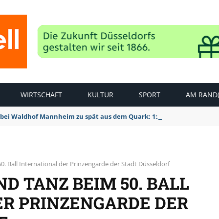
WIRTSCHAFT
KULTUR
SPORT
AM RAND(
bei Waldhof Mannheim zu spät aus dem Quark: 1:2 Niederlage
. Ball International der Prinzengarde der Stadt Düsseldorf
D TANZ BEIM 50. BALL
ER PRINZENGARDE DER