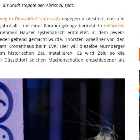
 die Stadt stoppte den Abriss zu spät.
weg in Düsseldorf Unterrath
dagegen protestiert, dass ein
 Jahre alt – mit einer Räumungsklage bedroht. In
mehreren
nehmen Häuser systematisch entmietet, in dem jeweils
lieder geltend gemacht wurde. Thorsten Graeßner von den
am Kronenhaus beim EVK: Hier will dieselbe Nürnberger
m historischen Bau installieren. Es wird Zeit, so die
in Düsseldorf solchen Machenschaften entschiedener als
INDUSTRIELLER CHIC: WIE
KUNSTSTOFFFENSTER DEN
LOFT-STIL IN IHREM
EINFAMILIENHAUS