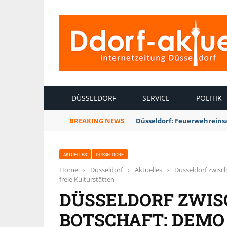
INTERNETZEITUNG DÜSSELDORF
DÜSSELDORF
SERVICE
POLITIK
BREAKING NEWS
Düsseldorf: Punk-Bahn-Fah
AKTUELLES
DÜSSELDORF
Home
›
Düsseldorf
›
Aktuelles
›
Düsseldorf zwisc
freie Kulturstätten
DÜSSELDORF ZWIS
BOTSCHAFT: DEMO