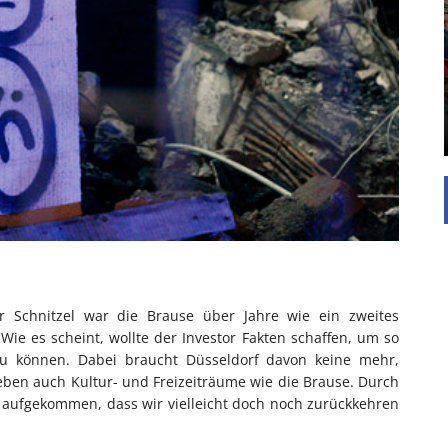
UNTERSTÜTZEN
Die Inspiration des industriellen Chics sind die
Werkshallen des Industriezeitalters. Die Basis für
diesen Stil sind große Räume, schlicht gehalten
mit rustikalen Elementen und großen
Fensterflächen. Wie so vieles wurde ...
r Schnitzel war die Brause über Jahre wie ein zweites
Wie es scheint, wollte der Investor Fakten schaffen, um so
u können. Dabei braucht Düsseldorf davon keine mehr,
en auch Kultur- und Freizeiträume wie die Brause. Durch
aufgekommen, dass wir vielleicht doch noch zurückkehren