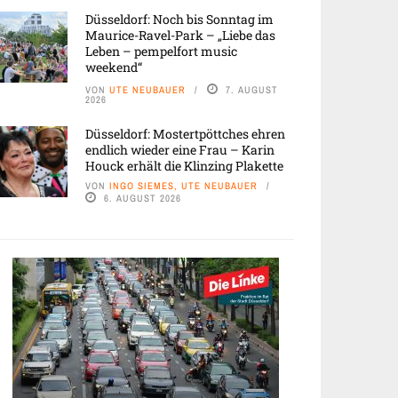
Düsseldorf: Noch bis Sonntag im
Maurice-Ravel-Park – „Liebe das
Leben – pempelfort music
weekend“
VON
UTE NEUBAUER
7. AUGUST
2026
Düsseldorf: Mostertpöttches ehren
endlich wieder eine Frau – Karin
Houck erhält die Klinzing Plakette
VON
INGO SIEMES, UTE NEUBAUER
6. AUGUST 2026