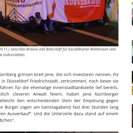
.11.) zwischen Brause und Botschaft für bezahlbaren Wohnraum und
ie Kulturstätten.
rnberg grinsen breit jene, die sich Investoren nennen. Fix
e in Düsseldorf Friedrichstadt, zertrümmert, noch bevor sie
ren für die ehemalige Innenstadttankstelle lief bereits.
tlich cleveren Anwalt feiern, haben jene Nürnberger
 vielleicht den entscheidenden Stein der Empörung gegen
nde Bürger zogen am Samstagabend fast drei Stunden lang
 den Ausverkauf“. Und die Unterzeile dazu stand auf einem
äbchen“.