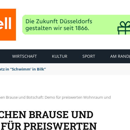
WIRTSCHAFT
KULTUR
SPORT
AM RAND(
rt mit Dosenbier und bester Stimmung
hen Brause und Botschaft: Demo für preiswerten Wohnraum und
CHEN BRAUSE UND
 FÜR PREISWERTEN