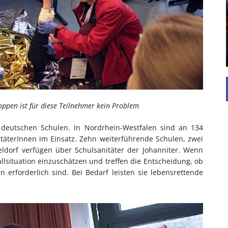
Die Inspiration des industriellen Chics sind die
Werkshallen des Industriezeitalters. Die Basis für
diesen Stil sind große Räume, schlicht gehalten
mit rustikalen Elementen und großen
Fensterflächen. Wie so vieles wurde ...
oppen ist für diese Teilnehmer kein Problem
n deutschen Schulen. In Nordrhein-Westfalen sind an 134
täterInnen im Einsatz. Zehn weiterführende Schulen, zwei
ldorf verfügen über Schulsanitäter der Johanniter. Wenn
fallsituation einzuschätzen und treffen die Entscheidung, ob
erforderlich sind. Bei Bedarf leisten sie lebensrettende