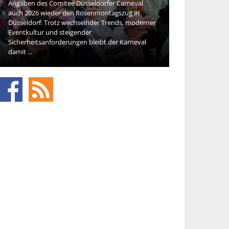
Angaben des Comitee Düsseldorfer Carneval
Die Beauty-Bran
auch 2026 wieder den Rosenmontagszug in
neue Kosmetik sp
Düsseldorf. Trotz wechselnder Trends, moderner
Veränderung de
Eventkultur und steigender
Konsumentinnen
Sicherheitsanforderungen bleibt der Karneval
den ersten Phas
damit ...
Käufer ...