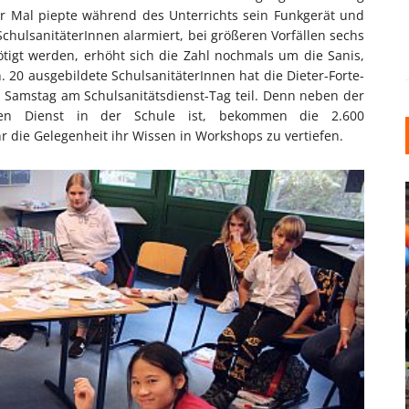
ier Mal piepte während des Unterrichts sein Funkgerät und
 SchulsanitäterInnen alarmiert, bei größeren Vorfällen sechs
tigt werden, erhöht sich die Zahl nochmals um die Sanis,
20 ausgebildete SchulsanitäterInnen hat die Dieter-Forte-
Samstag am Schulsanitätsdienst-Tag teil. Denn neben der
den Dienst in der Schule ist, bekommen die 2.600
r die Gelegenheit ihr Wissen in Workshops zu vertiefen.
INDUSTRIELLER CHIC: WIE
KUNSTSTOFFFENSTER DEN
LOFT-STIL IN IHREM
EINFAMILIENHAUS
UNTERSTÜTZEN