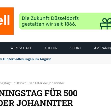
WIRTSCHAFT
KULTUR
SPORT
AM RAND(
rei Hinterhoflesungen im August
ingstag für 500 Schulsanitäter der Johanniter
NINGSTAG FÜR 500
DER JOHANNITER