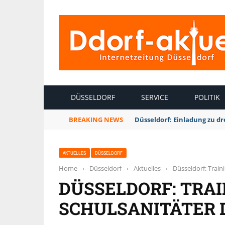
INTERNETZEITUNG DÜSSELDORF
DÜSSELDORF
SERVICE
POLITIK
BREAKING NEWS
Düsseldorf: Einladung zu d
AKTUELLES
DÜSSELDORF
Home
›
Düsseldorf
›
Aktuelles
›
Düsseldorf: Train
DÜSSELDORF: TRAI
SCHULSANITÄTER 