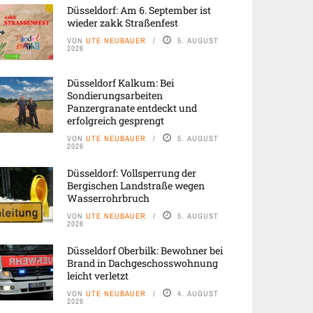
Düsseldorf: Am 6. September ist
wieder zakk Straßenfest
VON
UTE NEUBAUER
5. AUGUST
2026
Düsseldorf Kalkum: Bei
Sondierungsarbeiten
Panzergranate entdeckt und
erfolgreich gesprengt
VON
UTE NEUBAUER
5. AUGUST
2026
Düsseldorf: Vollsperrung der
Bergischen Landstraße wegen
Wasserrohrbruch
VON
UTE NEUBAUER
5. AUGUST
2026
Düsseldorf Oberbilk: Bewohner bei
Brand in Dachgeschosswohnung
leicht verletzt
VON
UTE NEUBAUER
4. AUGUST
2026