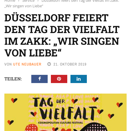
Home
›
Service
›
Düsseldorf feiert den Tag der Vielfalt im zakk:
„Wir singen von Liebe“
DÜSSELDORF FEIERT
DEN TAG DER VIELFALT
IM ZAKK: „WIR SINGEN
VON LIEBE“
VON
UTE NEUBAUER
21. OKTOBER 2019
TEILEN: