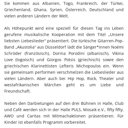
Sie kommen aus Albanien, Togo, Frankreich, der Türkei,
Griechenland, Ghana, Syrien, Österreich, Deutschland und
vielen anderen Ländern der Welt.
Als Höhepunkt wird eine speziell für diesen Tag ins Leben
gerufene musikalische Kooperation mit dem Titel „Unsere
liebsten Liebeslieder“ präsentiert. Die türkische Gitarren-Pop-
Band „Akustolia“ aus Düsseldorf lädt die Sänger*innen Noémi
Schröder (französisch), Dorina Porodini (albanisch), Vikina
Love (togoisch) und Giorgos Potsis (griechisch) sowie den
griechischen Klarinettisten Lefteris Michopoulos ein. Wenn
sie gemeinsam performen verschmelzen die Liebeslieder aus
vielen Ländern. Aber auch bei Hip Hop, Rock, Theater und
westafrikanischen Märchen geht es um Liebe und
Freundschaft.
Neben den Darbietungen auf den drei Bühnen in Halle, Club
und Café werden sich in der Halle PULS, Mosaik e.V., fifty fifty,
AWO und Caritas mit Mitmachaktionen präsentieren. Für
Kinder ist ebenfalls Programm vorbereitet.